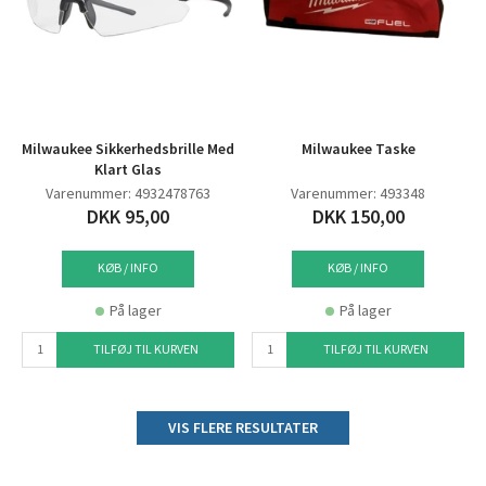
Milwaukee Sikkerhedsbrille Med
Milwaukee Taske
Klart Glas
Varenummer: 4932478763
Varenummer: 493348
DKK 95,00
DKK 150,00
KØB / INFO
KØB / INFO
På lager
På lager
TILFØJ TIL KURVEN
TILFØJ TIL KURVEN
VIS FLERE RESULTATER