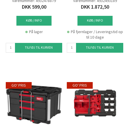
Varenummer: 4932478879
Varenummer: 4932493189
DKK 599,00
DKK 1.872,50
KØB / INFO
KØB / INFO
På lager
På fjernlager / Leveringstid op
til 10 dage
TILFØJ TIL KURVEN
TILFØJ TIL KURVEN