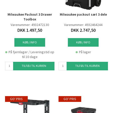
Milwaukee Packout 3 Drawer
Milwaukee packout sæt 3 dele
Toolbox
Varenummer: 4932472130
Varenummer: 4932464244
DKK 1.497,50
DKK 2.747,50
KØB / INFO
KØB / INFO
På fjernlager / Leveringstid op
På lager
til 10 dage
TILFØJ TIL KURVEN
TILFØJ TIL KURVEN