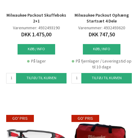
Milwaukee Packout Skuffeboks
Milwaukee Packout Ophæng
2+1
Startsæt 4 Dele
Varenummer: 4932493190
Varenummer: 4932493620
DKK 1.475,00
DKK 747,50
KØB / INFO
KØB / INFO
På lager
På fjernlager / Leveringstid op
til 10 dage
TILFØJ TIL KURVEN
TILFØJ TIL KURVEN