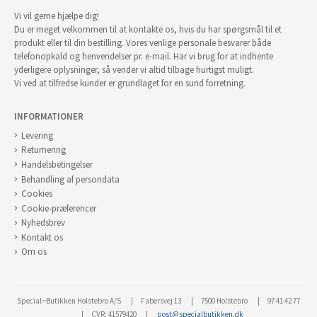
Vi vil gerne hjælpe dig!
Du er meget velkommen til at kontakte os, hvis du har spørgsmål til et
produkt eller til din bestilling. Vores venlige personale besvarer både
telefonopkald og henvendelser pr. e-mail. Har vi brug for at indhente
yderligere oplysninger, så vender vi altid tilbage hurtigst muligt.
Vi ved at tilfredse kunder er grundlaget for en sund forretning.
INFORMATIONER
Levering
Returnering
Handelsbetingelser
Behandling af persondata
Cookies
Cookie-præferencer
Nyhedsbrev
Kontakt os
Om os
Special~Butikken Holstebro A/S
Fabersvej 13
7500 Holstebro
97 41 42 77
CVR: 41579420
post@specialbutikken.dk