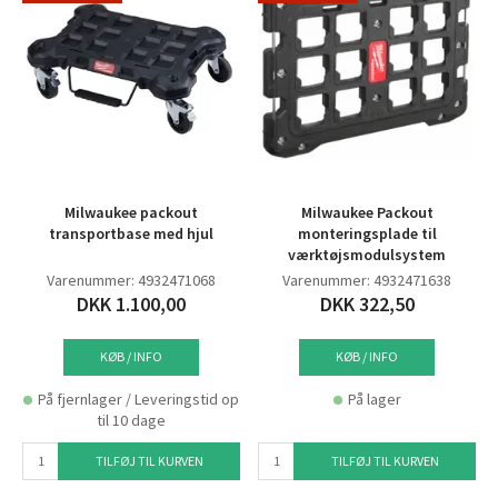
Milwaukee packout
Milwaukee Packout
transportbase med hjul
monteringsplade til
værktøjsmodulsystem
Varenummer: 4932471068
Varenummer: 4932471638
DKK 1.100,00
DKK 322,50
KØB / INFO
KØB / INFO
På fjernlager / Leveringstid op
På lager
til 10 dage
TILFØJ TIL KURVEN
TILFØJ TIL KURVEN