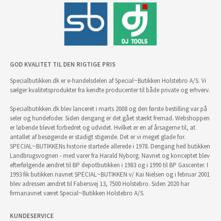
GOD KVALITET TIL DEN RIGTIGE PRIS
Specialbutikken.dk er e-handelsdelen af Special~Butikken Holstebro A/S. Vi
sælger kvalitetsprodukter fra kendte producenter til både private og erhverv.
Specialbutikken.dk blev lanceret i marts 2008 og den første bestilling var på
seler og hundefoder. Siden dengang er det gået stærkt fremad. Webshoppen
er løbende blevet forbedret og udvidet. Hvilket er en af årsagerne til, at
antallet af besøgende er stadigt stigende. Det er vi meget glade for.
SPECIAL~BUTIKKENs historie startede allerede i 1978. Dengang hed butikken
Landbrugsvognen - med varer fra Harald Nyborg. Navnet og konceptet blev
efterfølgende ændret til BP depotbutikken i 1983 og i 1990 til BP Gascenter. I
1993 fik butikken navnet SPECIAL~BUTIKKEN v/ Kai Nielsen og i februar 2001
blev adressen ændret til Fabersvej 13, 7500 Holstebro. Siden 2020 har
firmanavnet været Special~Butikken Holstebro A/S.
KUNDESERVICE