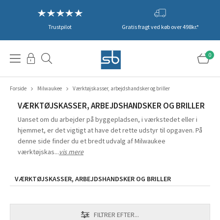
Trustpilot
Gratis fragt ved køb over 498kr.*
0
Forside
Milwaukee
Værktøjskasser, arbejdshandsker og briller
VÆRKTØJSKASSER, ARBEJDSHANDSKER OG BRILLER
Uanset om du arbejder på byggepladsen, i værkstedet eller i
hjemmet, er det vigtigt at have det rette udstyr til opgaven. På
denne side finder du et bredt udvalg af Milwaukee
værktøjskas...
vis mere
VÆRKTØJSKASSER, ARBEJDSHANDSKER OG BRILLER
FILTRER EFTER...