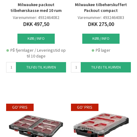
Milwaukee packout
Milwaukee tilbehørskuffert
tilbehørskasse med 10 rum
Packout compact
Varenummer: 4932464082
Varenummer: 4932464083
DKK 497,50
DKK 275,00
KØB / INFO
KØB / INFO
På fjernlager / Leveringstid op
På lager
til 10 dage
TILFØJ TIL KURVEN
TILFØJ TIL KURVEN