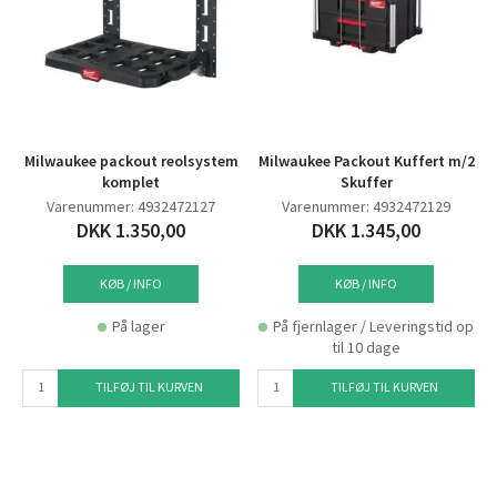
Milwaukee packout reolsystem
Milwaukee Packout Kuffert m/2
komplet
Skuffer
Varenummer: 4932472127
Varenummer: 4932472129
DKK 1.350,00
DKK 1.345,00
KØB / INFO
KØB / INFO
På lager
På fjernlager / Leveringstid op
til 10 dage
TILFØJ TIL KURVEN
TILFØJ TIL KURVEN