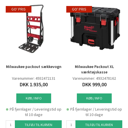
Milwaukee packout sækkevogn
Milwaukee Packout XL
værktøjskasse
Varenummer: 4932472131
Varenummer: 4932478162
DKK 1.935,00
DKK 999,00
KØB / INFO
KØB / INFO
På fjernlager / Leveringstid op
På fjernlager / Leveringstid op
til 10 dage
til 10 dage
TILFØJ TIL KURVEN
TILFØJ TIL KURVEN