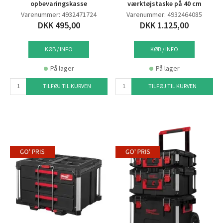
opbevaringskasse
værktøjstaske på 40 cm
Varenummer: 4932471724
Varenummer: 4932464085
DKK 495,00
DKK 1.125,00
KØB / INFO
KØB / INFO
På lager
På lager
TILFØJ TIL KURVEN
TILFØJ TIL KURVEN