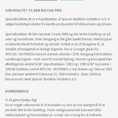
GOD KVALITET TIL DEN RIGTIGE PRIS
Specialbutikken.dk er e-handelsdelen af Special~Butikken Holstebro A/S. Vi
sælger kvalitetsprodukter fra kendte producenter til både private og erhverv.
Specialbutikken.dk blev lanceret i marts 2008 og den første bestilling var på
seler og hundefoder. Siden dengang er det gået stærkt fremad. Webshoppen
er løbende blevet forbedret og udvidet. Hvilket er en af årsagerne til, at
antallet af besøgende er stadigt stigende. Det er vi meget glade for.
SPECIAL~BUTIKKENs historie startede allerede i 1978. Dengang hed butikken
Landbrugsvognen - med varer fra Harald Nyborg. Navnet og konceptet blev
efterfølgende ændret til BP depotbutikken i 1983 og i 1990 til BP Gascenter. I
1993 fik butikken navnet SPECIAL~BUTIKKEN v/ Kai Nielsen og i februar 2001
blev adressen ændret til Fabersvej 13, 7500 Holstebro. Siden 2020 har
firmanavnet været Special~Butikken Holstebro A/S.
KUNDESERVICE
Vi vil gerne hjælpe dig!
Du er meget velkommen til at kontakte os, hvis du har spørgsmål til et
produkt eller til din bestilling. Vores venlige personale besvarer både
telefonopkald og henvendelser pr. e-mail. Har vi brug for at indhente