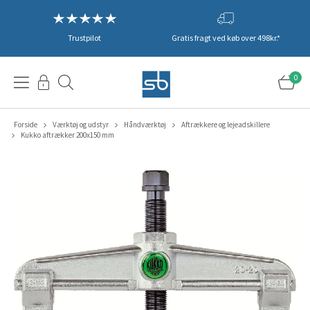
Trustpilot
Gratis fragt ved køb over 498kr.*
0
Forside
Værktøj og udstyr
Håndværktøj
Aftrækkere og lejeadskillere
Kukko aftrækker 200x150 mm