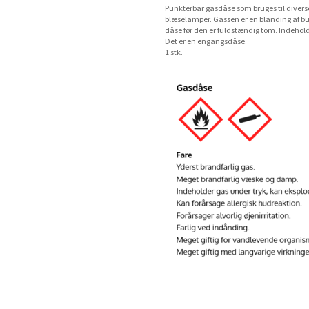
Punkterbar gasdåse som bruges til diverse
blæselamper. Gassen er en blanding af but
dåse før den er fuldstændig tom. Indehol
Det er en engangsdåse.
1 stk.