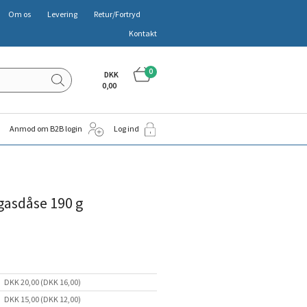
Om os
Levering
Retur/Fortryd
Kontakt
0
DKK
0,00
Anmod om B2B login
Log ind
gasdåse 190 g
DKK 20,00 (DKK 16,00)
DKK 15,00 (DKK 12,00)