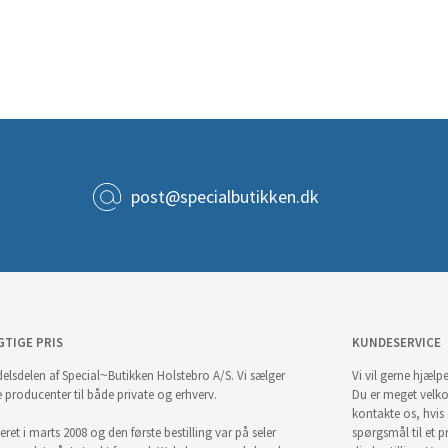
post@specialbutikken.dk
GTIGE PRIS
KUNDESERVICE
elsdelen af Special~Butikken Holstebro A/S. Vi sælger
Vi vil gerne hjælpe
e producenter til både private og erhverv.
Du er meget velk
kontakte os, hvis
ret i marts 2008 og den første bestilling var på seler
spørgsmål til et pr