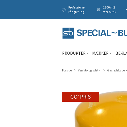
Professionel
1300 m2
rådgivning
stor butik
PRODUKTER
MÆRKER
BEKL
Forside
Værktøj og udstyr
Gasredskaber o