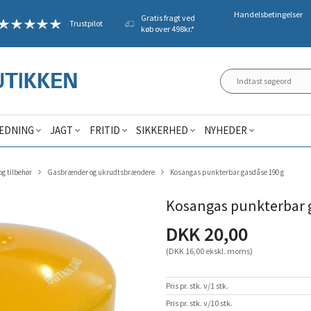
Handelsbetingelser
Gratis fragt ved
Trustpilot
køb over 498kr.*
ÆDNING
JAGT
FRITID
SIKKERHED
NYHEDER
g tilbehør
Gasbrænder og ukrudtsbrændere
Kosangas punkterbar gasdåse 190 g
Kosangas punkterbar 
DKK 20,00
(DKK 16,00 ekskl. moms)
Pris pr. stk. v/1 stk.
Pris pr. stk. v/10 stk.