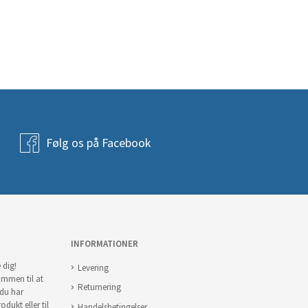
Følg os på Facebook
INFORMATIONER
 dig!
Levering
ommen til at
Returnering
 du har
odukt eller til
Handelsbetingelser