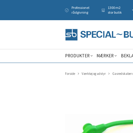
Professionel
1300 m2
rådgivning
stor butik
PRODUKTER
MÆRKER
BEKL
Forside
Værktøj og udstyr
Gasredskaber o