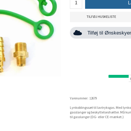
L
TILFØJ HUSKELISTE
Tilføj til Ønskesky
Varenummer:
12679
Lynkoblingssæt til lavtryksgas. Med lynko
gasslanger og beskyttelseshætter. Må ku
til gasslanger (DG- eller CE-mærket.)