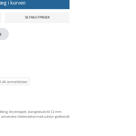
æg i kurven
SE FRAGTPRISER
en
bling, brystnippel, slangestuds til 11 mm
n anvendes i forbindelse med udstyr godkendt