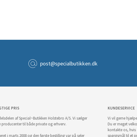
post@specialbutikken.dk
GTIGE PRIS
KUNDESERVICE
elsdelen af Special~Butikken Holstebro A/S. Vi sælger
Vi vil gerne hjælpe
e producenter til både private og erhverv.
Du er meget velk
kontakte os, hvis
ret i marts 2008 og den første bestilling var på seler
spørgsmål til et pr