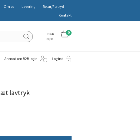
Om os
Levering
Retur/Fortryd
Kontakt
0
DKK
0,00
Anmod om B2B login
Log ind
æt lavtryk