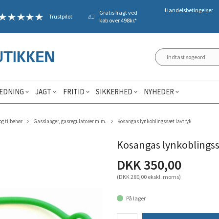
Handelsbetingelser
Gratis fragt ved
Trustpilot
køb over 498kr.*
ÆDNING
JAGT
FRITID
SIKKERHED
NYHEDER
g tilbehør
Gasslanger, gasregulatorer m.m.
Kosangas lynkoblingssæt lavtryk
Kosangas lynkoblingss
DKK 350,00
(DKK 280,00 ekskl. moms)
På lager