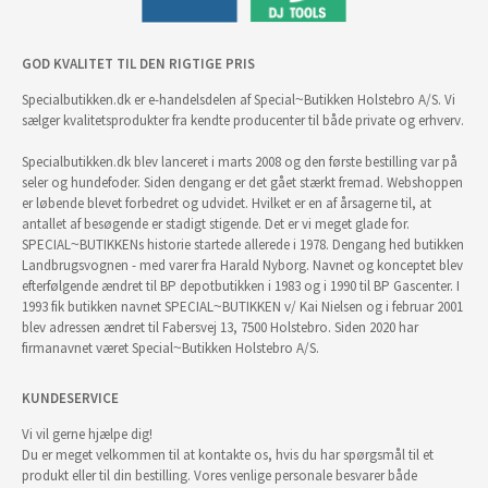
GOD KVALITET TIL DEN RIGTIGE PRIS
Specialbutikken.dk er e-handelsdelen af Special~Butikken Holstebro A/S. Vi
sælger kvalitetsprodukter fra kendte producenter til både private og erhverv.
Specialbutikken.dk blev lanceret i marts 2008 og den første bestilling var på
seler og hundefoder. Siden dengang er det gået stærkt fremad. Webshoppen
er løbende blevet forbedret og udvidet. Hvilket er en af årsagerne til, at
antallet af besøgende er stadigt stigende. Det er vi meget glade for.
SPECIAL~BUTIKKENs historie startede allerede i 1978. Dengang hed butikken
Landbrugsvognen - med varer fra Harald Nyborg. Navnet og konceptet blev
efterfølgende ændret til BP depotbutikken i 1983 og i 1990 til BP Gascenter. I
1993 fik butikken navnet SPECIAL~BUTIKKEN v/ Kai Nielsen og i februar 2001
blev adressen ændret til Fabersvej 13, 7500 Holstebro. Siden 2020 har
firmanavnet været Special~Butikken Holstebro A/S.
KUNDESERVICE
Vi vil gerne hjælpe dig!
Du er meget velkommen til at kontakte os, hvis du har spørgsmål til et
produkt eller til din bestilling. Vores venlige personale besvarer både