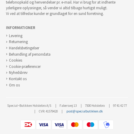
telefonopkald og henvendelser pr. e-mail. Har vi brug for at indhente
yderligere oplysninger, så vender vi altid tilbage hurtigst muligt.
Vi ved at tilfredse kunder er grundlaget for en sund forretning.
INFORMATIONER
Levering
Returnering
Handelsbetingelser
Behandling af persondata
Cookies
Cookie-præferencer
Nyhedsbrev
Kontakt os
Om os
Special~Butikken Holstebro A/S
Fabersvej 13
7500 Holstebro
97 41 42 77
CVR: 41579420
post@specialbutikken.dk