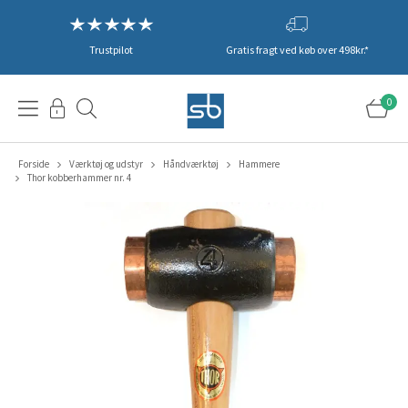
Trustpilot
Gratis fragt ved køb over 498kr.*
0
Forside
Værktøj og udstyr
Håndværktøj
Hammere
Thor kobberhammer nr. 4