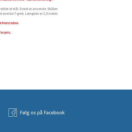
illet af stål. Enkel at anvende. Skålen
t øverste T-greb. Længden er 2,0 meter.
N Holstebro.
or pris.
Følg os på Facebook