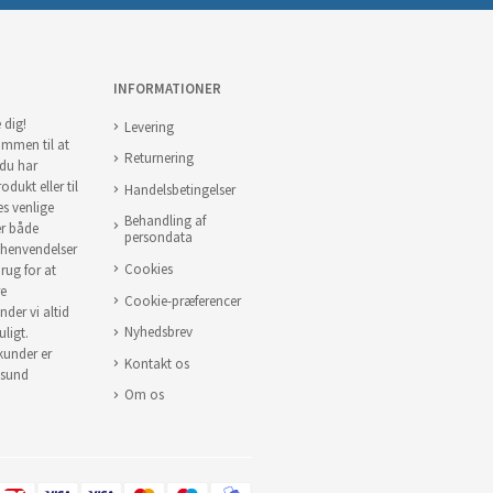
INFORMATIONER
 dig!
Levering
ommen til at
Returnering
 du har
odukt eller til
Handelsbetingelser
es venlige
Behandling af
er både
persondata
 henvendelser
Cookies
brug for at
re
Cookie-præferencer
nder vi altid
Nyhedsbrev
uligt.
 kunder er
Kontakt os
 sund
Om os