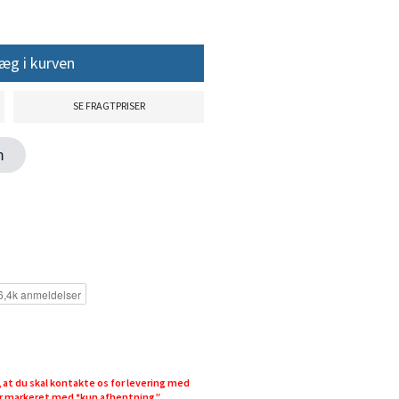
æg i kurven
SE FRAGTPRISER
en
at du skal kontakte os for levering med
 er markeret med *kun afhentning”.