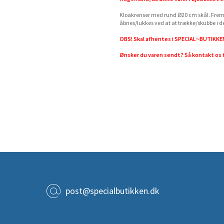
Kloakrenser med rund Ø20 cm skål. Fremst
åbnes/lukkes ved at at trække/skubbe i de
OBS! Skal afhentes i SPECIAL~BUTIKKE
Ønsker du varen sendt? Så kontakt os f
post@specialbutikken.dk