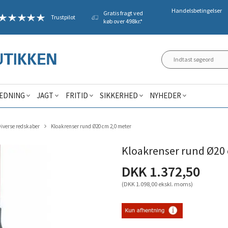
Handelsbetingelser
Gratis fragt ved
Trustpilot
køb over 498kr.*
ÆDNING
JAGT
FRITID
SIKKERHED
NYHEDER
iverse redskaber
Kloakrenser rund Ø20 cm 2,0 meter
Kloakrenser rund Ø20 
DKK 1.372,50
(DKK 1.098,00 ekskl. moms)