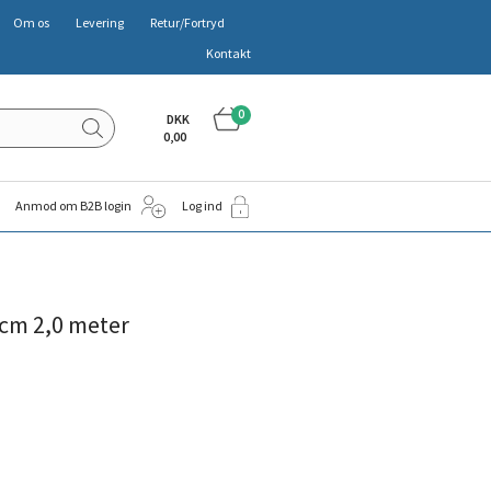
Om os
Levering
Retur/Fortryd
Kontakt
0
DKK
0,00
Anmod om B2B login
Log ind
cm 2,0 meter