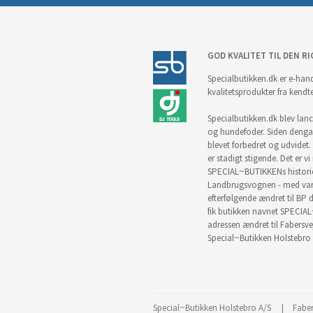
GOD KVALITET TIL DEN RI
Specialbutikken.dk er e-hand
kvalitetsprodukter fra kendt
Specialbutikken.dk blev lance
og hundefoder. Siden denga
blevet forbedret og udvidet. 
er stadigt stigende. Det er v
SPECIAL~BUTIKKENs historie 
Landbrugsvognen - med vare
efterfølgende ændret til BP d
fik butikken navnet SPECIAL
adressen ændret til Fabersve
Special~Butikken Holstebro 
Special~Butikken Holstebro A/S
Faber