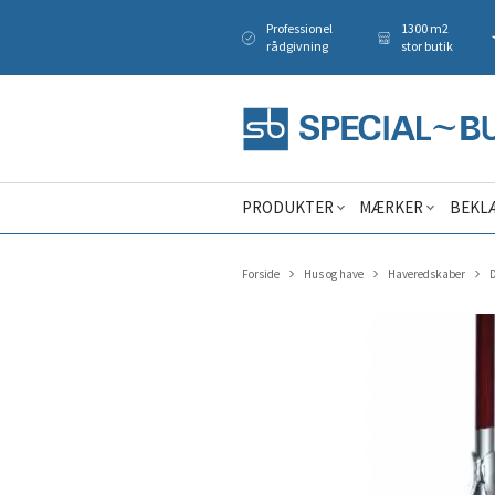
Professionel
1300 m2
rådgivning
stor butik
PRODUKTER
MÆRKER
BEKL
Forside
Hus og have
Haveredskaber
D