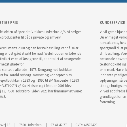
GTIGE PRIS
KUNDESERVICE
elsdelen af Special~Butikken Holstebro A/S. Vi sælger
Vi vil gerne hjælpe
e producenter til både private og erhverv.
Du er meget velk
kontakte os, hvis
ret i marts 2008 og den første bestilling var på seler
spørgsmål til et pr
ng er det gået stærkt fremad. Webshoppen er løbende
din bestilling. Vor
Hvilket er en af årsagerne til, at antallet af besøgende
personale besvar
i meget glade for.
telefonopkald og
startede allerede i 1978. Dengang hed butikken
pr. e-mail. Har vi 
r fra Harald Nyborg. Navnet og konceptet blev
indhente yderlige
epotbutikken i 1983 og i 1990 til BP Gascenter. I 1993
oplysninger, så ve
~BUTIKKEN v/ Kai Nielsen og i februar 2001 blev
tilbage hurtigst m
j 13, 7500 Holstebro. Siden 2020 har firmanavnet været
Vi ved at tilfredse
A/S.
grundlaget for en
forretning.
svej 13
7500 Holstebro
97 41 42 77
CVR: 41579420