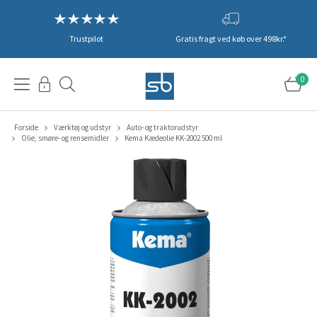
Trustpilot
Gratis fragt ved køb over 498kr.*
0
Forside
Værktøj og udstyr
Auto- og traktorudstyr
Olie, smøre- og rensemidler
Kema Kædeolie KK-2002 500 ml