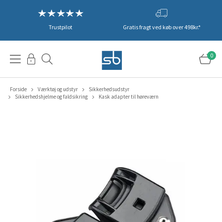
Trustpilot
Gratis fragt ved køb over 498kr.*
0
Forside
Værktøj og udstyr
Sikkerhedsudstyr
Sikkerhedshjelme og faldsikring
Kask adapter til høreværn