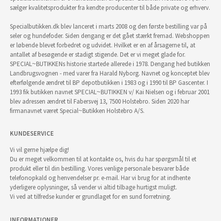
sælger kvalitetsprodukter fra kendte producenter til både private og erhverv.
Specialbutikken.dk blev lanceret i marts 2008 og den første bestilling var på
seler og hundefoder. Siden dengang er det gået stærkt fremad. Webshoppen
er løbende blevet forbedret og udvidet. Hvilket er en af årsagerne til, at
antallet af besøgende er stadigt stigende. Det er vi meget glade for.
SPECIAL~BUTIKKENs historie startede allerede i 1978. Dengang hed butikken
Landbrugsvognen - med varer fra Harald Nyborg. Navnet og konceptet blev
efterfølgende ændret til BP depotbutikken i 1983 og i 1990 til BP Gascenter. I
1993 fik butikken navnet SPECIAL~BUTIKKEN v/ Kai Nielsen og i februar 2001
blev adressen ændret til Fabersvej 13, 7500 Holstebro. Siden 2020 har
firmanavnet været Special~Butikken Holstebro A/S.
KUNDESERVICE
Vi vil gerne hjælpe dig!
Du er meget velkommen til at kontakte os, hvis du har spørgsmål til et
produkt eller til din bestilling. Vores venlige personale besvarer både
telefonopkald og henvendelser pr. e-mail. Har vi brug for at indhente
yderligere oplysninger, så vender vi altid tilbage hurtigst muligt.
Vi ved at tilfredse kunder er grundlaget for en sund forretning.
INFORMATIONER