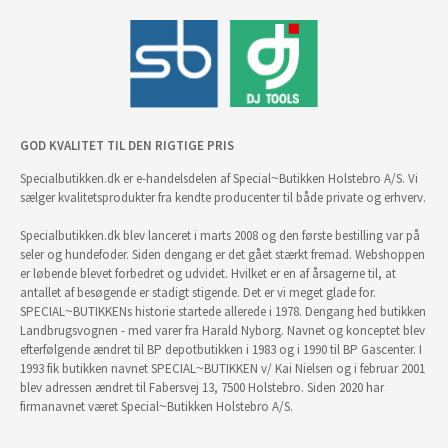
GOD KVALITET TIL DEN RIGTIGE PRIS
Specialbutikken.dk er e-handelsdelen af Special~Butikken Holstebro A/S. Vi
sælger kvalitetsprodukter fra kendte producenter til både private og erhverv.
Specialbutikken.dk blev lanceret i marts 2008 og den første bestilling var på
seler og hundefoder. Siden dengang er det gået stærkt fremad. Webshoppen
er løbende blevet forbedret og udvidet. Hvilket er en af årsagerne til, at
antallet af besøgende er stadigt stigende. Det er vi meget glade for.
SPECIAL~BUTIKKENs historie startede allerede i 1978. Dengang hed butikken
Landbrugsvognen - med varer fra Harald Nyborg. Navnet og konceptet blev
efterfølgende ændret til BP depotbutikken i 1983 og i 1990 til BP Gascenter. I
1993 fik butikken navnet SPECIAL~BUTIKKEN v/ Kai Nielsen og i februar 2001
blev adressen ændret til Fabersvej 13, 7500 Holstebro. Siden 2020 har
firmanavnet været Special~Butikken Holstebro A/S.