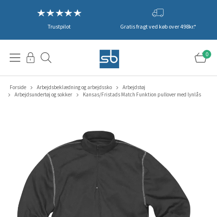
Trustpilot
Gratis fragt ved køb over 498kr.*
0
Forside
Arbejdsbeklædning og arbejdssko
Arbejdstøj
Arbejdsundertøj og sokker
Kansas/Fristads Match Funktion pullover med lynlås