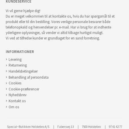
KUNDESERVICE
Vi vil gerne hjælpe dig!
Du er meget velkommen til at kontakte os, hvis du har spørgsmål til et
produkt eller til din bestilling. Vores venlige personale besvarer både
telefonopkald og henvendelser pr. e-mail. Har vi brug for at indhente
yderligere oplysninger, så vender vi altid tilbage hurtigst muligt.
Vi ved at tilfredse kunder er grundlaget for en sund forretning.
INFORMATIONER
Levering
Returnering
Handelsbetingelser
Behandling af persondata
Cookies
Cookie-præferencer
Nyhedsbrev
Kontakt os
Om os
Special~Butikken Holstebro A/S
Fabersvej 13
7500 Holstebro
97 41 42 77