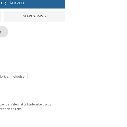
æg i kurven
SE FRAGTPRISER
en
ænde. Velegnet til både arbejds- og
bredden er 4 cm.