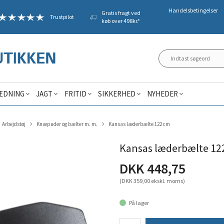
Handelsbetingelser
Gratis fragt ved
Trustpilot
køb over 498kr.*
ÆDNING
JAGT
FRITID
SIKKERHED
NYHEDER
Arbejdstøj
Knæpuder og bælter m. m.
Kansas læderbælte 122 cm
Kansas læderbælte 12
DKK 448,75
(DKK 359,00 ekskl. moms)
På lager