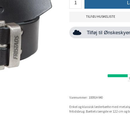
L
TILFØJ HUSKELISTE
Tilføj til Ønskesky
Varenummer:
100914-940
Enkel og klassisk læderbælte med metalsp
fritidsbrug. Bæltets længde er 122 cm og 