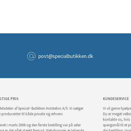
post@specialbutikken.dk
GTIGE PRIS
KUNDESERVICE
elsdelen af Special~Butikken Holstebro A/S. Vi sælger
Vi vil gerne hjælpe
e producenter til både private og erhverv.
Du er meget velk
kontakte os, hvis
ret i marts 2008 og den første bestilling var på seler
spørgsmål til et pr
ng er det gået stærkt fremad. Webshoppen er løbende
din bestilling. Vor