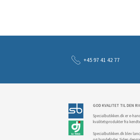
+45 97 41 42 77
GOD KVALITET TIL DEN RI
Specialbutikken.dk er e-hand
kvalitetsprodukter fra kendt
Specialbutikken.dk blev lance
og hundefoder. Siden denga