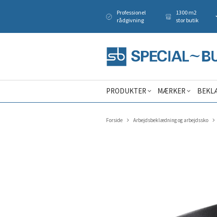
Professionel
1300 m2
rådgivning
stor butik
PRODUKTER
MÆRKER
BEKL
Forside
Arbejdsbeklædning og arbejdssko