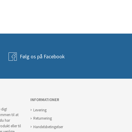
Følg os på Facebook
INFORMATIONER
 dig!
Levering
ommen til at
Returnering
 du har
odukt eller til
Handelsbetingelser
es venlige