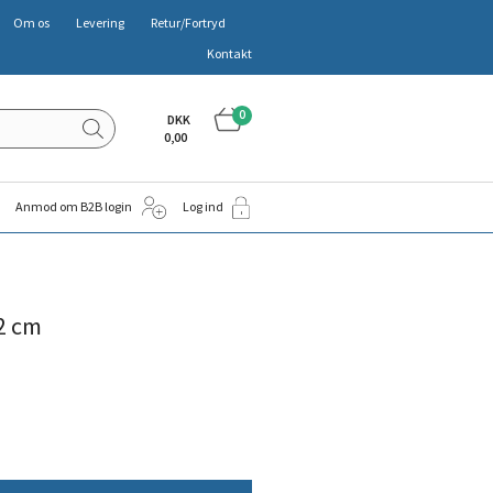
Om os
Levering
Retur/Fortryd
Kontakt
0
DKK
0,00
Anmod om B2B login
Log ind
2 cm