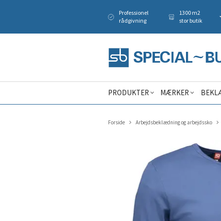
Professionel
1300 m2
rådgivning
stor butik
PRODUKTER
MÆRKER
BEKL
Forside
Arbejdsbeklædning og arbejdssko