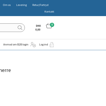
Om os
Levering
Retur/Fortryd
Kontakt
0
DKK
0,00
Anmod om B2B login
Log ind
 herre