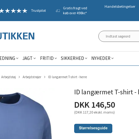
Handelsbetingelser
Gratis fragt ved
Trustpilot
køb over 498kr.*
ÆDNING
JAGT
FRITID
SIKKERHED
NYHEDER
Arbejdstøj
Arbejdstrøjer
ID langærmet T-shirt - herre
ID langærmet T-shirt -
DKK 146,50
(DKK 117,20 ekskl. moms)