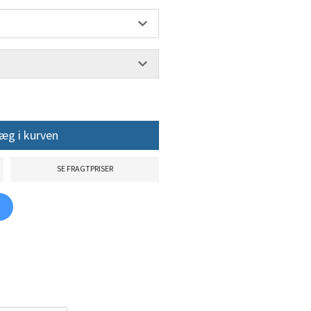
æg i kurven
SE FRAGTPRISER