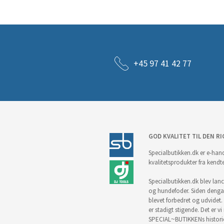
+45 97 41 42 77
GOD KVALITET TIL DEN RI
Specialbutikken.dk er e-hand
kvalitetsprodukter fra kendt
Specialbutikken.dk blev lance
og hundefoder. Siden denga
blevet forbedret og udvidet. 
er stadigt stigende. Det er v
SPECIAL~BUTIKKENs historie 