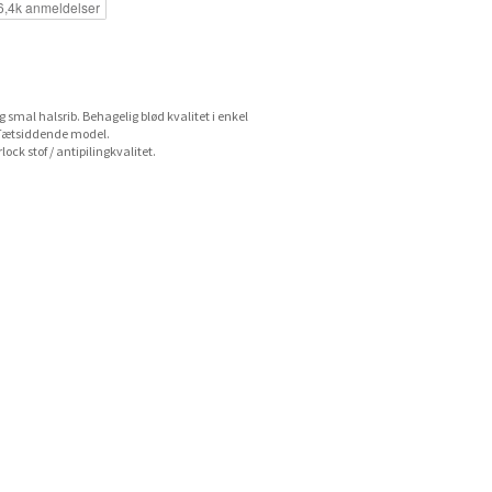
 smal halsrib. Behagelig blød kvalitet i enkel
id. Tætsiddende model.
ock stof / antipilingkvalitet.