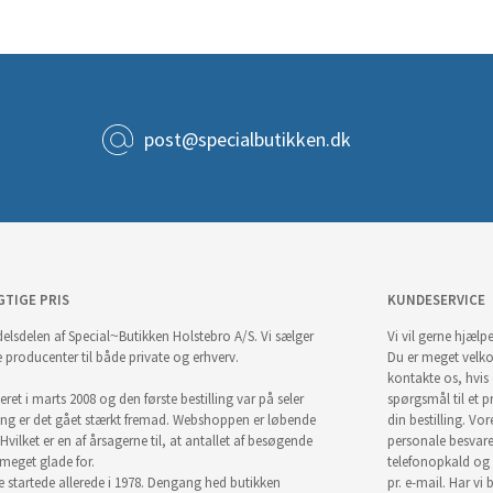
post@specialbutikken.dk
GTIGE PRIS
KUNDESERVICE
elsdelen af Special~Butikken Holstebro A/S. Vi sælger
Vi vil gerne hjælpe
e producenter til både private og erhverv.
Du er meget velk
kontakte os, hvis
ret i marts 2008 og den første bestilling var på seler
spørgsmål til et pr
ng er det gået stærkt fremad. Webshoppen er løbende
din bestilling. Vor
Hvilket er en af årsagerne til, at antallet af besøgende
personale besvar
i meget glade for.
telefonopkald og
startede allerede i 1978. Dengang hed butikken
pr. e-mail. Har vi 