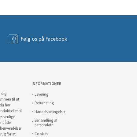
Følg os på Facebook
INFORMATIONER
 dig!
Levering
ommen til at
Returnering
 du har
odukt eller til
Handelsbetingelser
es venlige
Behandling af
er både
persondata
 henvendelser
Cookies
brug for at