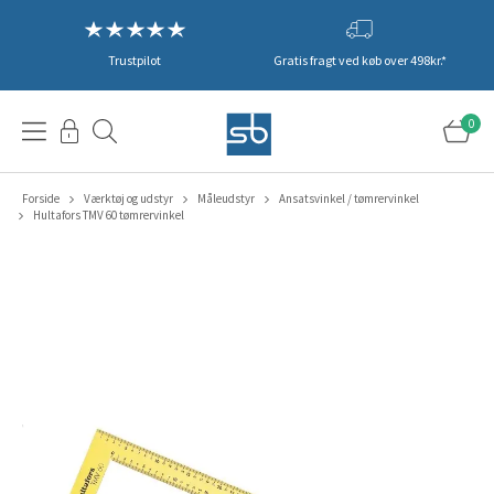
Trustpilot
Gratis fragt ved køb over 498kr.*
0
Forside
Værktøj og udstyr
Måleudstyr
Ansatsvinkel / tømrervinkel
Hultafors TMV 60 tømrervinkel