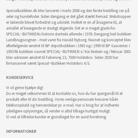
Specialbutikken.dk blev lanceret i marts 2008 og den første bestilling var på
seler og hundefoder. Siden dengang er det gået stærkt fremad. Webshoppen
er løbende blevet forbedret og udvidet. Hvilket er en af årsagerne til, at
antallet af besøgende er stadigt stigende. Det er vi meget glade for.
SPECIAL~BUTIKKENs historie startede allerede i 1978. Dengang hed butikken
Landbrugsvognen - med varer fra Harald Nyborg. Navnet og konceptet blev
efterfølgende ændret til BP depotbutikken i 1983 og i 1990 til BP Gascenter. I
1993 fik butikken navnet SPECIAL~BUTIKKEN v/ Kai Nielsen og i februar 2001
blev adressen ændret til Fabersvej 13, 7500 Holstebro. Siden 2020 har
firmanavnet været Special~Butikken Holstebro A/S.
KUNDESERVICE
Vi vil gerne hjælpe dig!
Du er meget velkommen til at kontakte os, hvis du har spørgsmål til et
produkt eller til din bestilling. Vores venlige personale besvarer både
telefonopkald og henvendelser pr. e-mail. Har vi brug for at indhente
yderligere oplysninger, så vender vi altid tilbage hurtigst muligt.
Vi ved at tilfredse kunder er grundlaget for en sund forretning.
INFORMATIONER