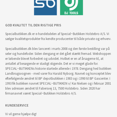
GOD KVALITET TIL DEN RIGTIGE PRIS
Specialbutikken.dk er e-handelsdelen af Special~Butikken Holstebro A/S. Vi
sælger kvalitetsprodukter fra kendte producenter til både private og erhverv.
Specialbutikken.dk blev lanceret i marts 2008 og den første bestilling var på
seler og hundefoder. Siden dengang er det gået stærkt fremad. Webshoppen
er løbende blevet forbedret og udvidet. Hvilket er en af årsagerne til, at
antallet af besøgende er stadigt stigende. Det er vi meget glade for.
SPECIAL~BUTIKKENs historie startede allerede i 1978. Dengang hed butikken
Landbrugsvognen - med varer fra Harald Nyborg. Navnet og konceptet blev
efterfølgende ændret til BP depotbutikken i 1983 og i 1990 til BP Gascenter. I
1993 fik butikken navnet SPECIAL~BUTIKKEN v/ Kai Nielsen og i februar 2001
blev adressen ændret til Fabersvej 13, 7500 Holstebro. Siden 2020 har
firmanavnet været Special~Butikken Holstebro A/S.
KUNDESERVICE
Vi vil gerne hjælpe dig!