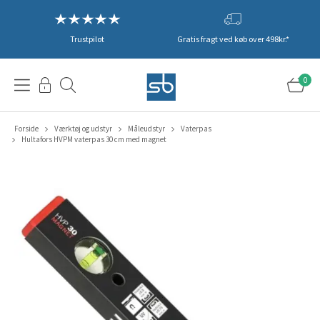
Trustpilot
Gratis fragt ved køb over 498kr.*
0
Forside
Værktøj og udstyr
Måleudstyr
Vaterpas
Hultafors HVPM vaterpas 30 cm med magnet