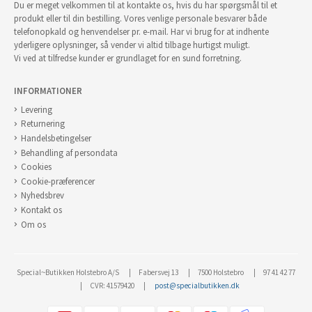
Du er meget velkommen til at kontakte os, hvis du har spørgsmål til et
produkt eller til din bestilling. Vores venlige personale besvarer både
telefonopkald og henvendelser pr. e-mail. Har vi brug for at indhente
yderligere oplysninger, så vender vi altid tilbage hurtigst muligt.
Vi ved at tilfredse kunder er grundlaget for en sund forretning.
INFORMATIONER
Levering
Returnering
Handelsbetingelser
Behandling af persondata
Cookies
Cookie-præferencer
Nyhedsbrev
Kontakt os
Om os
Special~Butikken Holstebro A/S
Fabersvej 13
7500 Holstebro
97 41 42 77
CVR: 41579420
post@specialbutikken.dk