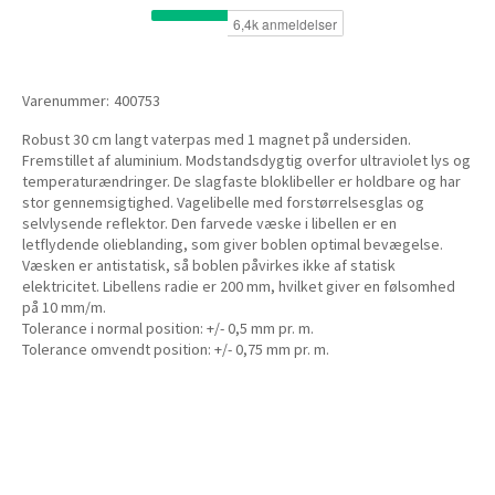
Varenummer:
400753
Robust 30 cm langt vaterpas med 1 magnet på undersiden.
Fremstillet af aluminium. Modstandsdygtig overfor ultraviolet lys og
temperaturændringer. De slagfaste bloklibeller er holdbare og har
stor gennemsigtighed. Vagelibelle med forstørrelsesglas og
selvlysende reflektor. Den farvede væske i libellen er en
letflydende olieblanding, som giver boblen optimal bevægelse.
Væsken er antistatisk, så boblen påvirkes ikke af statisk
elektricitet. Libellens radie er 200 mm, hvilket giver en følsomhed
på 10 mm/m.
Tolerance i normal position: +/- 0,5 mm pr. m.
Tolerance omvendt position: +/- 0,75 mm pr. m.