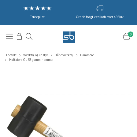
Trustpilot
Gratis fragt ved køb over 498kr.*
0
Forside
Værktøj og udstyr
Håndværktøj
Hammere
Hultafors GU 55 gummihammer