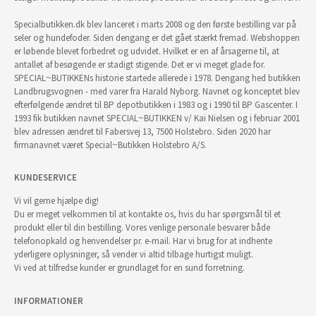
Specialbutikken.dk blev lanceret i marts 2008 og den første bestilling var på
seler og hundefoder. Siden dengang er det gået stærkt fremad. Webshoppen
er løbende blevet forbedret og udvidet. Hvilket er en af årsagerne til, at
antallet af besøgende er stadigt stigende. Det er vi meget glade for.
SPECIAL~BUTIKKENs historie startede allerede i 1978. Dengang hed butikken
Landbrugsvognen - med varer fra Harald Nyborg. Navnet og konceptet blev
efterfølgende ændret til BP depotbutikken i 1983 og i 1990 til BP Gascenter. I
1993 fik butikken navnet SPECIAL~BUTIKKEN v/ Kai Nielsen og i februar 2001
blev adressen ændret til Fabersvej 13, 7500 Holstebro. Siden 2020 har
firmanavnet været Special~Butikken Holstebro A/S.
KUNDESERVICE
Vi vil gerne hjælpe dig!
Du er meget velkommen til at kontakte os, hvis du har spørgsmål til et
produkt eller til din bestilling. Vores venlige personale besvarer både
telefonopkald og henvendelser pr. e-mail. Har vi brug for at indhente
yderligere oplysninger, så vender vi altid tilbage hurtigst muligt.
Vi ved at tilfredse kunder er grundlaget for en sund forretning.
INFORMATIONER