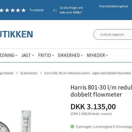
Handelsbetingelser
Gratis fragt ved
Trustpilot
køb over 498kr.*
ÆDNING
JAGT
FRITID
SIKKERHED
NYHEDER
g tilbehør
Skæreudstyr
Harris 801-30 l/m reduktionsventil - argon med dobbelt flowmeter
Harris 801-30 l/m redu
dobbelt flowmeter
DKK 3.135,00
(DKK 2.508,00 ekskl. moms)
Fjernlager / Leveringstid 3-5 hverdag