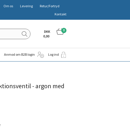
Om os
Levering
Retur/Fortryd
Kontakt
0
DKK
0,00
Anmod om B2B login
Log ind
ktionsventil - argon med
e