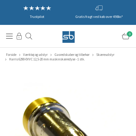
Trustpilot
Gratis fragt ved køb over 498kr.*
0
Forside
Værktøj og udstyr
Gasredskaber og tilbehør
Skæreudstyr
Harris 6290-0VVC 12,5-20 mm maskinskæredyse - 1 stk.