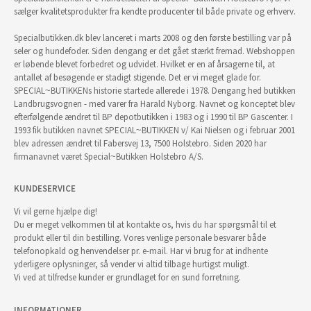
sælger kvalitetsprodukter fra kendte producenter til både private og erhverv.
Specialbutikken.dk blev lanceret i marts 2008 og den første bestilling var på
seler og hundefoder. Siden dengang er det gået stærkt fremad. Webshoppen
er løbende blevet forbedret og udvidet. Hvilket er en af årsagerne til, at
antallet af besøgende er stadigt stigende. Det er vi meget glade for.
SPECIAL~BUTIKKENs historie startede allerede i 1978. Dengang hed butikken
Landbrugsvognen - med varer fra Harald Nyborg. Navnet og konceptet blev
efterfølgende ændret til BP depotbutikken i 1983 og i 1990 til BP Gascenter. I
1993 fik butikken navnet SPECIAL~BUTIKKEN v/ Kai Nielsen og i februar 2001
blev adressen ændret til Fabersvej 13, 7500 Holstebro. Siden 2020 har
firmanavnet været Special~Butikken Holstebro A/S.
KUNDESERVICE
Vi vil gerne hjælpe dig!
Du er meget velkommen til at kontakte os, hvis du har spørgsmål til et
produkt eller til din bestilling. Vores venlige personale besvarer både
telefonopkald og henvendelser pr. e-mail. Har vi brug for at indhente
yderligere oplysninger, så vender vi altid tilbage hurtigst muligt.
Vi ved at tilfredse kunder er grundlaget for en sund forretning.
INFORMATIONER