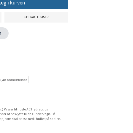
æg i kurven
SE FRAGTPRISER
en
) Passer til nogle AC Hydraulics
 for at beskytte bilens undervogn. På
p, som skal passe ned i hullet på sadlen.