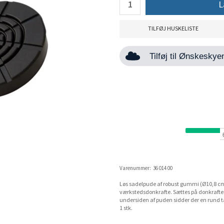
L
TILFØJ HUSKELISTE
Tilføj til Ønskesky
Varenummer:
36 014 00
Løs sadelpude af robust gummi (Ø10,8 cm.
værkstedsdonkrafte. Sættes på donkraften
undersiden af puden sidder der en rund ta
1 stk.