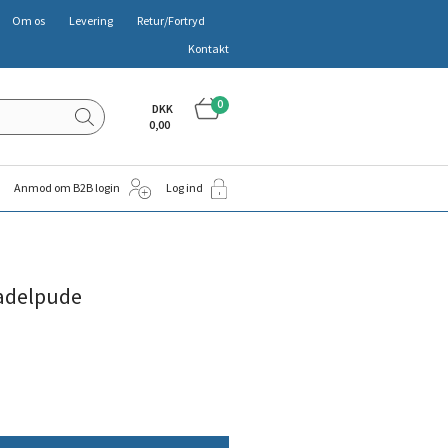
Om os
Levering
Retur/Fortryd
Kontakt
0
DKK
0,00
Anmod om B2B login
Log ind
adelpude