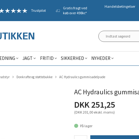
Handelsbetingelser
Gratis fragt ved
Trustpilot
køb over 498kr.*
ÆDNING
JAGT
FRITID
SIKKERHED
NYHEDER
rudstyr
Donkrafte og støttebukke
AC Hydraulics gummisadelpude
AC Hydraulics gummis
DKK 251,25
(DKK 201,00 ekskl. moms)
På lager