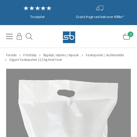
Trustpilot
Gratis fragt ved køb over 498kr.*
0
Forside
Fritidstøj
Tøjpleje / tøjrens / tøjvask
Vaskepulver / skyllemiddel
Gigant Vaskepulver 12,5 kg Hvid Vask