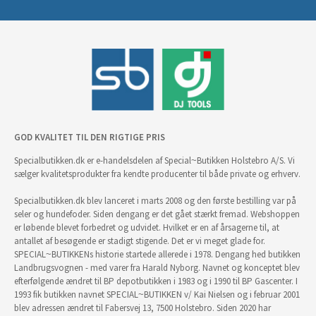
GOD KVALITET TIL DEN RIGTIGE PRIS
Specialbutikken.dk er e-handelsdelen af Special~Butikken Holstebro A/S. Vi
sælger kvalitetsprodukter fra kendte producenter til både private og erhverv.
Specialbutikken.dk blev lanceret i marts 2008 og den første bestilling var på
seler og hundefoder. Siden dengang er det gået stærkt fremad. Webshoppen
er løbende blevet forbedret og udvidet. Hvilket er en af årsagerne til, at
antallet af besøgende er stadigt stigende. Det er vi meget glade for.
SPECIAL~BUTIKKENs historie startede allerede i 1978. Dengang hed butikken
Landbrugsvognen - med varer fra Harald Nyborg. Navnet og konceptet blev
efterfølgende ændret til BP depotbutikken i 1983 og i 1990 til BP Gascenter. I
1993 fik butikken navnet SPECIAL~BUTIKKEN v/ Kai Nielsen og i februar 2001
blev adressen ændret til Fabersvej 13, 7500 Holstebro. Siden 2020 har