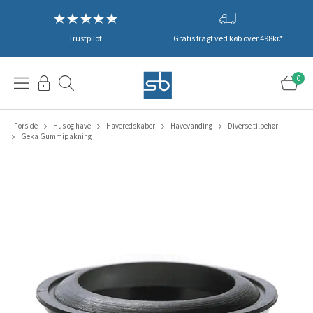
Trustpilot
Gratis fragt ved køb over 498kr.*
0
Forside
Hus og have
Haveredskaber
Havevanding
Diverse tilbehør
Geka Gummipakning