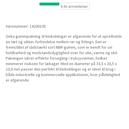
Varenummer:
14200105
Geka gummipakning til klokoblinger er afgørende for at opretholde
en tæt og sikker forbindelse mellem rør og fittings. Den er
fremstillet af slidstærkt sort NBR-gummi, som er kendt for sin
holdbarhed og modstandsdygtighed over for olie, varme og slid.
Pakningen sikrer effektiv forsegling i tryksystemer, hvilket
minimerer risikoen for lækager. Med en diameter på 33,5 x 20,5 x
10,8 mm passer den perfekt til klokoblinger og er ideel til brug i
både industrielle og kommercielle applikationer, hvor pålidelighed
er afgørende.