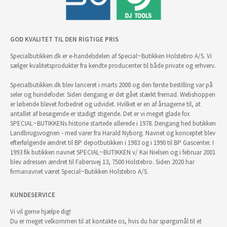
GOD KVALITET TIL DEN RIGTIGE PRIS
Specialbutikken.dk er e-handelsdelen af Special~Butikken Holstebro A/S. Vi
sælger kvalitetsprodukter fra kendte producenter til både private og erhverv.
Specialbutikken.dk blev lanceret i marts 2008 og den første bestilling var på
seler og hundefoder. Siden dengang er det gået stærkt fremad. Webshoppen
er løbende blevet forbedret og udvidet. Hvilket er en af årsagerne til, at
antallet af besøgende er stadigt stigende. Det er vi meget glade for.
SPECIAL~BUTIKKENs historie startede allerede i 1978. Dengang hed butikken
Landbrugsvognen - med varer fra Harald Nyborg. Navnet og konceptet blev
efterfølgende ændret til BP depotbutikken i 1983 og i 1990 til BP Gascenter. I
1993 fik butikken navnet SPECIAL~BUTIKKEN v/ Kai Nielsen og i februar 2001
blev adressen ændret til Fabersvej 13, 7500 Holstebro. Siden 2020 har
firmanavnet været Special~Butikken Holstebro A/S.
KUNDESERVICE
Vi vil gerne hjælpe dig!
Du er meget velkommen til at kontakte os, hvis du har spørgsmål til et