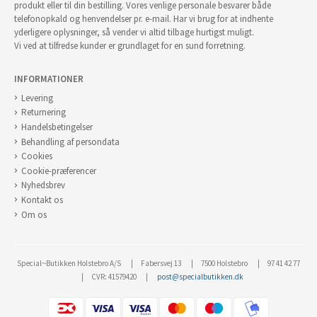
produkt eller til din bestilling. Vores venlige personale besvarer både
telefonopkald og henvendelser pr. e-mail. Har vi brug for at indhente
yderligere oplysninger, så vender vi altid tilbage hurtigst muligt.
Vi ved at tilfredse kunder er grundlaget for en sund forretning.
INFORMATIONER
Levering
Returnering
Handelsbetingelser
Behandling af persondata
Cookies
Cookie-præferencer
Nyhedsbrev
Kontakt os
Om os
Special~Butikken Holstebro A/S
Fabersvej 13
7500 Holstebro
97 41 42 77
CVR: 41579420
post@specialbutikken.dk