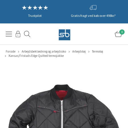
Trustpilot
Gratis fragt ved køb over 498kr.*
0
Forside
Arbejdsbeklædning og arbejdssko
Arbejdstøj
Termotøj
Kansas/Fristads Edge Quilted termojakke