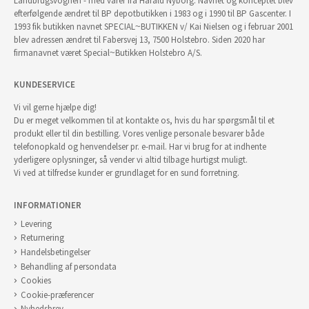
Landbrugsvognen - med varer fra Harald Nyborg. Navnet og konceptet blev
efterfølgende ændret til BP depotbutikken i 1983 og i 1990 til BP Gascenter. I
1993 fik butikken navnet SPECIAL~BUTIKKEN v/ Kai Nielsen og i februar 2001
blev adressen ændret til Fabersvej 13, 7500 Holstebro. Siden 2020 har
firmanavnet været Special~Butikken Holstebro A/S.
KUNDESERVICE
Vi vil gerne hjælpe dig!
Du er meget velkommen til at kontakte os, hvis du har spørgsmål til et
produkt eller til din bestilling. Vores venlige personale besvarer både
telefonopkald og henvendelser pr. e-mail. Har vi brug for at indhente
yderligere oplysninger, så vender vi altid tilbage hurtigst muligt.
Vi ved at tilfredse kunder er grundlaget for en sund forretning.
INFORMATIONER
Levering
Returnering
Handelsbetingelser
Behandling af persondata
Cookies
Cookie-præferencer
Nyhedsbrev