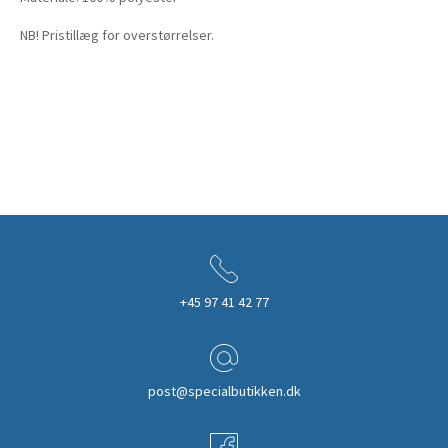
NB! Pristillæg for overstørrelser.
+45 97 41 42 77
post@specialbutikken.dk