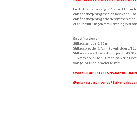
Foldestillads fra Zarges Pax med 1,8 met
enhåndsbetjening med en låseknap - lås og
enhåndsbetjening af folderammen med en 
et enkelt klik. Ingen fastklemning ved
Specifikationer:
Stilladslængde: 1,80 m
Stilladsbredde: 0,72 m. (overholder EN 10
Stilladsklasse 3 (belastning på op til 200 
125 mm drejelige hjul med parkeringsbr
Vange- og trindiameter 45 mm.
OBS! Skal afhentes i SPECIAL~BUTIKKE
Ønsker du varen sendt? Så kontakt os f