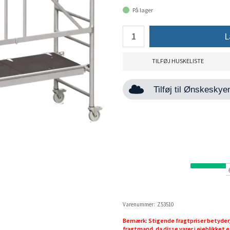
På lager
L
TILFØJ HUSKELISTE
Tilføj til Ønskesky
Varenummer:
Z53510
Bemærk: Stigende fragtpriser betyder, 
fragtmand, da disse varer i øjeblikket