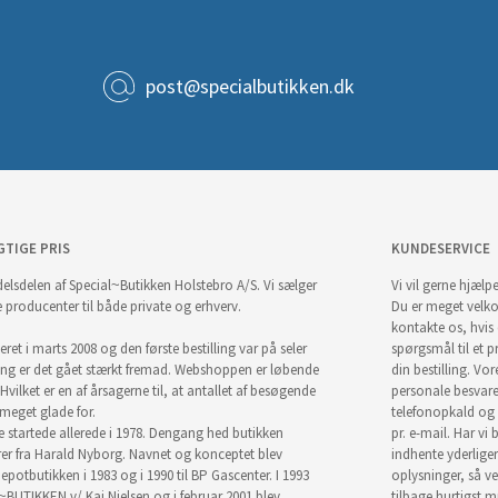
post@specialbutikken.dk
GTIGE PRIS
KUNDESERVICE
elsdelen af Special~Butikken Holstebro A/S. Vi sælger
Vi vil gerne hjælpe
e producenter til både private og erhverv.
Du er meget velk
kontakte os, hvis
ret i marts 2008 og den første bestilling var på seler
spørgsmål til et pr
ng er det gået stærkt fremad. Webshoppen er løbende
din bestilling. Vor
Hvilket er en af årsagerne til, at antallet af besøgende
personale besvar
i meget glade for.
telefonopkald og
startede allerede i 1978. Dengang hed butikken
pr. e-mail. Har vi 
r fra Harald Nyborg. Navnet og konceptet blev
indhente yderlige
epotbutikken i 1983 og i 1990 til BP Gascenter. I 1993
oplysninger, så ve
~BUTIKKEN v/ Kai Nielsen og i februar 2001 blev
tilbage hurtigst m