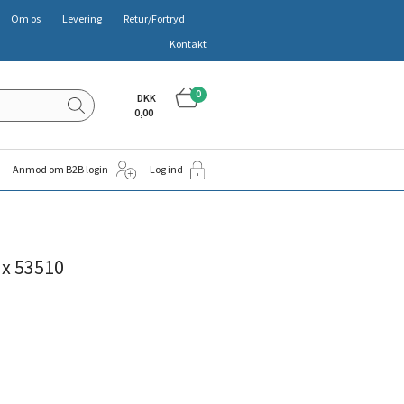
Om os
Levering
Retur/Fortryd
Kontakt
0
DKK
0,00
Anmod om B2B login
Log ind
ax 53510