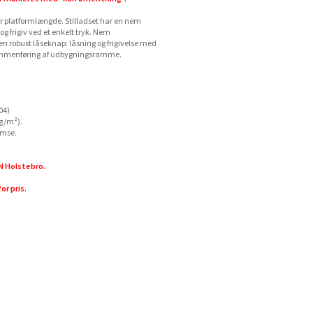
er platformlængde. Stilladset har en nem
 frigiv ved et enkelt tryk. Nem
robust låseknap: låsning og frigivelse med
 sammenføring af udbygningsramme.
04)
kg/m²).
emse.
N Holstebro.
or pris.