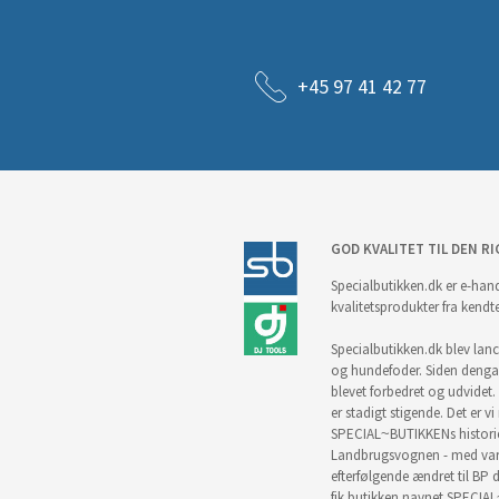
+45 97 41 42 77
GOD KVALITET TIL DEN RI
Specialbutikken.dk er e-hand
kvalitetsprodukter fra kendt
Specialbutikken.dk blev lance
og hundefoder. Siden denga
blevet forbedret og udvidet. 
er stadigt stigende. Det er v
SPECIAL~BUTIKKENs historie 
Landbrugsvognen - med vare
efterfølgende ændret til BP d
fik butikken navnet SPECIAL