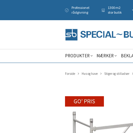
Professionel
1300 m2
rådgivning
stor butik
PRODUKTER
MÆRKER
BEKL
Forside
Hus og have
Stiger og stilladser