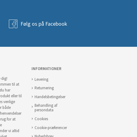
Følg os på Facebook
INFORMATIONER
 dig!
Levering
ommen til at
Returnering
 du har
odukt eller til
Handelsbetingelser
es venlige
Behandling af
er både
persondata
 henvendelser
Cookies
brug for at
re
Cookie-præferencer
nder vi altid
Nyhedsbrev
uligt.