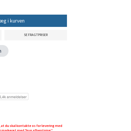
æg i kurven
SE FRAGTPRISER
en
at du skal kontakte os for levering med
 er markeret med *kun afhentning”.