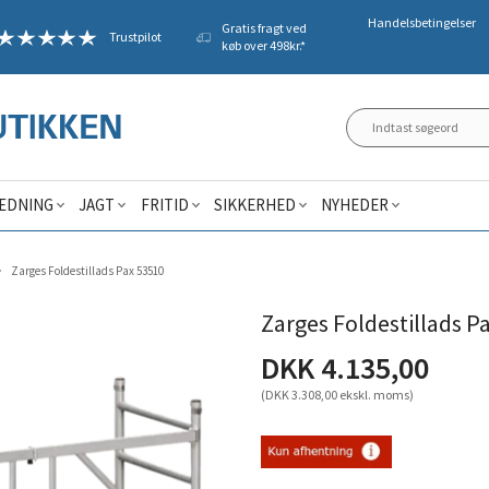
Handelsbetingelser
Gratis fragt ved
Trustpilot
køb over 498kr.*
ÆDNING
JAGT
FRITID
SIKKERHED
NYHEDER
Zarges Foldestillads Pax 53510
Zarges Foldestillads P
DKK 4.135,00
(DKK 3.308,00 ekskl. moms)