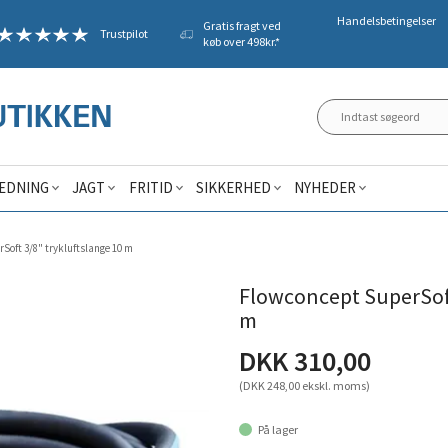
Handelsbetingelser
Gratis fragt ved
Trustpilot
køb over 498kr.*
ÆDNING
JAGT
FRITID
SIKKERHED
NYHEDER
Soft 3/8" trykluftslange 10 m
Flowconcept SuperSoft
m
DKK 310,00
(DKK 248,00 ekskl. moms)
På lager