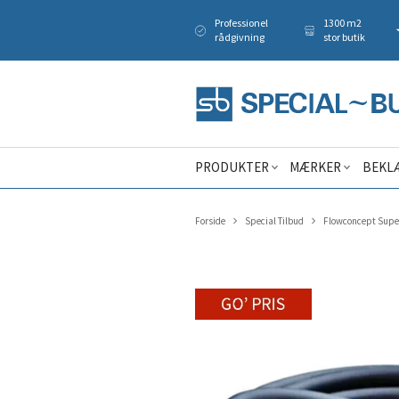
Professionel
1300 m2
rådgivning
stor butik
PRODUKTER
MÆRKER
BEKL
Forside
Special Tilbud
Flowconcept Super