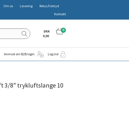
Om os
Levering
Retur/Fortryd
Kontakt
0
DKK
0,00
Anmod om B2B login
Log ind
 3/8" trykluftslange 10