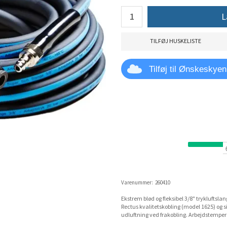
L
TILFØJ HUSKELISTE
Tilføj til Ønskeskyen
Varenummer:
260410
Ekstrem blød og fleksibel 3/8" trykluftsla
Rectus kvalitetskobling (model 1625) og s
udluftning ved frakobling. Arbejdstemperat