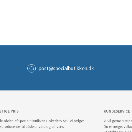
post@specialbutikken.dk
GTIGE PRIS
KUNDESERVICE
elsdelen af Special~Butikken Holstebro A/S. Vi sælger
Vi vil gerne hjælpe
e producenter til både private og erhverv.
Du er meget velk