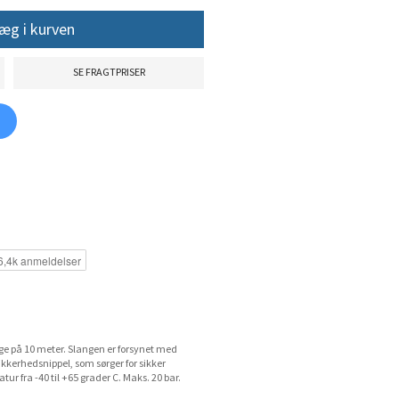
æg i kurven
SE FRAGTPRISER
nge på 10 meter. Slangen er forsynet med
ikkerhedsnippel, som sørger for sikker
ur fra -40 til +65 grader C. Maks. 20 bar.