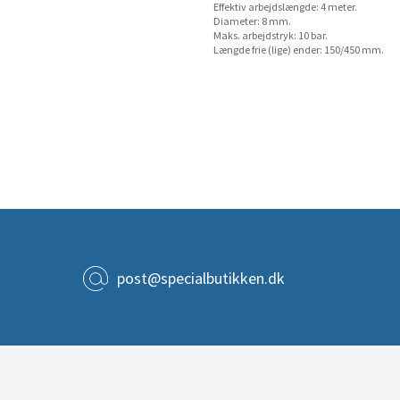
Effektiv arbejdslængde: 4 meter.
Diameter: 8 mm.
Maks. arbejdstryk: 10 bar.
Længde frie (lige) ender: 150/450 mm.
post@specialbutikken.dk