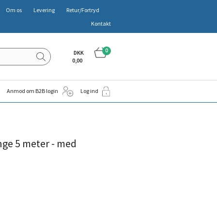
Om os
Levering
Retur/Fortryd
Kontakt
0
DKK
0,00
Anmod om B2B login
Log ind
nge 5 meter - med