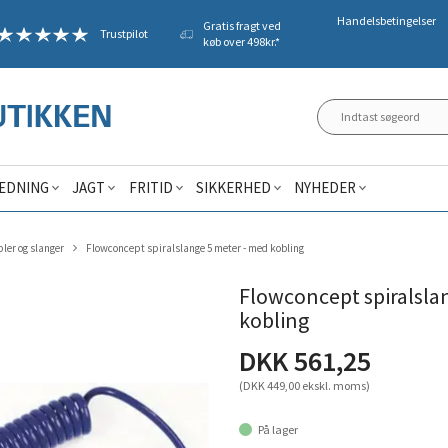
Handelsbetingelser
Gratis fragt ved
Trustpilot
køb over 498kr.*
ÆDNING
JAGT
FRITID
SIKKERHED
NYHEDER
pler og slanger
Flowconcept spiralslange 5 meter - med kobling
Flowconcept spiralsla
kobling
DKK 561,25
(DKK 449,00 ekskl. moms)
På lager