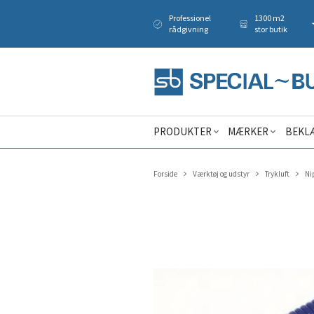
Professionel
1300 m2
rådgivning
stor butik
PRODUKTER
MÆRKER
BEKL
Forside
Værktøj og udstyr
Trykluft
Ni