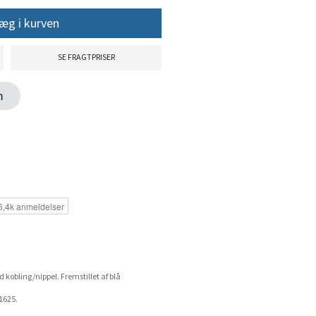
æg i kurven
SE FRAGTPRISER
en
d kobling/nippel. Fremstillet af blå
1625.