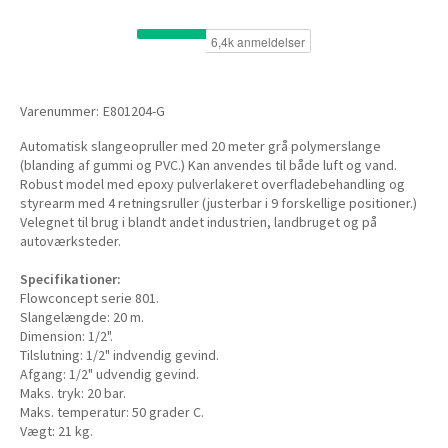
Varenummer:
E801204-G
Automatisk slangeopruller med 20 meter grå polymerslange
(blanding af gummi og PVC.) Kan anvendes til både luft og vand.
Robust model med epoxy pulverlakeret overfladebehandling og
styrearm med 4 retningsruller (justerbar i 9 forskellige positioner.)
Velegnet til brug i blandt andet industrien, landbruget og på
autoværksteder.
Specifikationer:
Flowconcept serie 801.
Slangelængde: 20 m.
Dimension: 1/2".
Tilslutning: 1/2" indvendig gevind.
Afgang: 1/2" udvendig gevind.
Maks. tryk: 20 bar.
Maks. temperatur: 50 grader C.
Vægt: 21 kg.