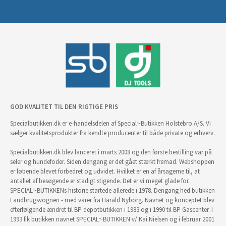
GOD KVALITET TIL DEN RIGTIGE PRIS
Specialbutikken.dk er e-handelsdelen af Special~Butikken Holstebro A/S. Vi
sælger kvalitetsprodukter fra kendte producenter til både private og erhverv.
Specialbutikken.dk blev lanceret i marts 2008 og den første bestilling var på
seler og hundefoder. Siden dengang er det gået stærkt fremad. Webshoppen
er løbende blevet forbedret og udvidet. Hvilket er en af årsagerne til, at
antallet af besøgende er stadigt stigende. Det er vi meget glade for.
SPECIAL~BUTIKKENs historie startede allerede i 1978. Dengang hed butikken
Landbrugsvognen - med varer fra Harald Nyborg. Navnet og konceptet blev
efterfølgende ændret til BP depotbutikken i 1983 og i 1990 til BP Gascenter. I
1993 fik butikken navnet SPECIAL~BUTIKKEN v/ Kai Nielsen og i februar 2001