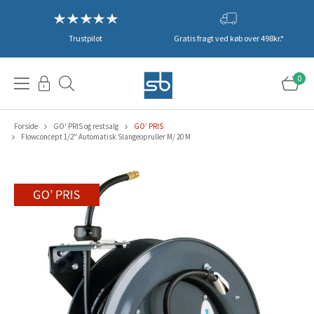
Trustpilot
Gratis fragt ved køb over 498kr.*
0
Forside
GO' PRIS og restsalg
GO’ PRIS
Flowconcept 1/2" Automatisk Slangeopruller M/ 20 M