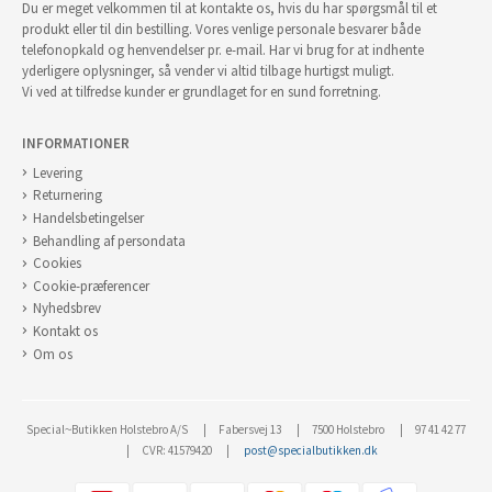
Du er meget velkommen til at kontakte os, hvis du har spørgsmål til et
produkt eller til din bestilling. Vores venlige personale besvarer både
telefonopkald og henvendelser pr. e-mail. Har vi brug for at indhente
yderligere oplysninger, så vender vi altid tilbage hurtigst muligt.
Vi ved at tilfredse kunder er grundlaget for en sund forretning.
INFORMATIONER
Levering
Returnering
Handelsbetingelser
Behandling af persondata
Cookies
Cookie-præferencer
Nyhedsbrev
Kontakt os
Om os
Special~Butikken Holstebro A/S
Fabersvej 13
7500 Holstebro
97 41 42 77
CVR: 41579420
post@specialbutikken.dk