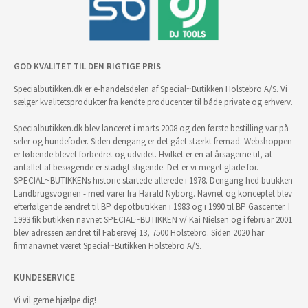
GOD KVALITET TIL DEN RIGTIGE PRIS
Specialbutikken.dk er e-handelsdelen af Special~Butikken Holstebro A/S. Vi
sælger kvalitetsprodukter fra kendte producenter til både private og erhverv.
Specialbutikken.dk blev lanceret i marts 2008 og den første bestilling var på
seler og hundefoder. Siden dengang er det gået stærkt fremad. Webshoppen
er løbende blevet forbedret og udvidet. Hvilket er en af årsagerne til, at
antallet af besøgende er stadigt stigende. Det er vi meget glade for.
SPECIAL~BUTIKKENs historie startede allerede i 1978. Dengang hed butikken
Landbrugsvognen - med varer fra Harald Nyborg. Navnet og konceptet blev
efterfølgende ændret til BP depotbutikken i 1983 og i 1990 til BP Gascenter. I
1993 fik butikken navnet SPECIAL~BUTIKKEN v/ Kai Nielsen og i februar 2001
blev adressen ændret til Fabersvej 13, 7500 Holstebro. Siden 2020 har
firmanavnet været Special~Butikken Holstebro A/S.
KUNDESERVICE
Vi vil gerne hjælpe dig!