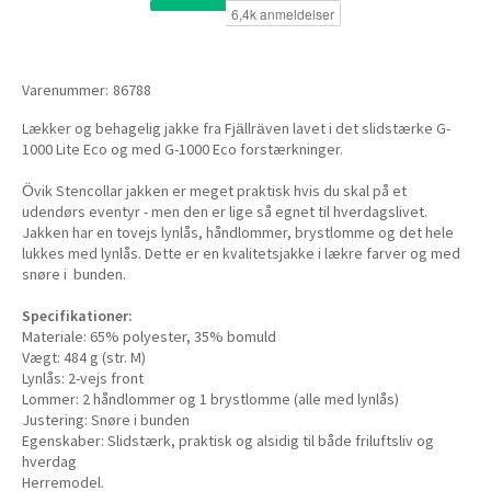
Varenummer:
86788
Lækker og behagelig jakke fra Fjällräven lavet i det slidstærke G-
1000 Lite Eco og med G-1000 Eco forstærkninger.
Övik Stencollar jakken er meget praktisk hvis du skal på et
udendørs eventyr - men den er lige så egnet til hverdagslivet.
Jakken har en tovejs lynlås, håndlommer, brystlomme og det hele
lukkes med lynlås. Dette er en kvalitetsjakke i lækre farver og med
snøre i bunden.
Specifikationer:
Materiale: 65% polyester, 35% bomuld
Vægt: 484 g (str. M)
Lynlås: 2-vejs front
Lommer: 2 håndlommer og 1 brystlomme (alle med lynlås)
Justering: Snøre i bunden
Egenskaber: Slidstærk, praktisk og alsidig til både friluftsliv og
hverdag
Herremodel.