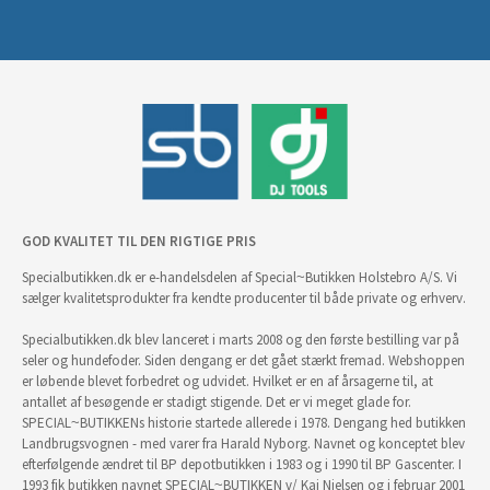
GOD KVALITET TIL DEN RIGTIGE PRIS
Specialbutikken.dk er e-handelsdelen af Special~Butikken Holstebro A/S. Vi
sælger kvalitetsprodukter fra kendte producenter til både private og erhverv.
Specialbutikken.dk blev lanceret i marts 2008 og den første bestilling var på
seler og hundefoder. Siden dengang er det gået stærkt fremad. Webshoppen
er løbende blevet forbedret og udvidet. Hvilket er en af årsagerne til, at
antallet af besøgende er stadigt stigende. Det er vi meget glade for.
SPECIAL~BUTIKKENs historie startede allerede i 1978. Dengang hed butikken
Landbrugsvognen - med varer fra Harald Nyborg. Navnet og konceptet blev
efterfølgende ændret til BP depotbutikken i 1983 og i 1990 til BP Gascenter. I
1993 fik butikken navnet SPECIAL~BUTIKKEN v/ Kai Nielsen og i februar 2001