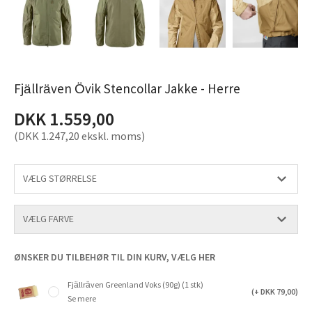
Fjällräven Övik Stencollar Jakke - Herre
DKK 1.559,00
(DKK 1.247,20 ekskl. moms)
ØNSKER DU TILBEHØR TIL DIN KURV, VÆLG HER
Fjällräven Greenland Voks (90g) (1 stk)
(+ DKK 79,00)
Se mere