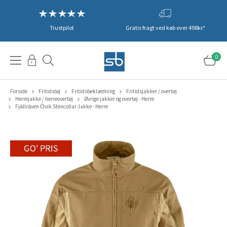
Trustpilot
Gratis fragt ved køb over 498kr.*
0
Forside
Fritidstøj
Fritidsbeklædning
Fritidsjakker / overtøj
Herrejakke / herreovertøj
Øvrige jakker og overtøj - Herre
Fjällräven Övik Stencollar Jakke - Herre