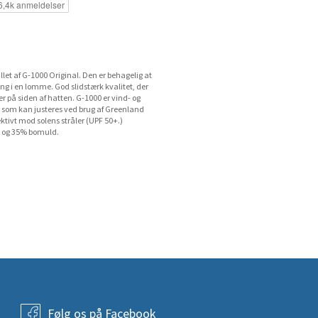
llet af G-1000 Original. Den er behagelig at
ng i en lomme. God slidstærk kvalitet, der
der på siden af hatten. G-1000 er vind- og
som kan justeres ved brug af Greenland
ktivt mod solens stråler (UPF 50+.)
r og 35% bomuld.
Følg os på Facebook