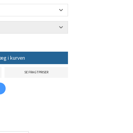
æg i kurven
SE FRAGTPRISER