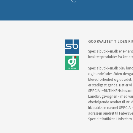
GOD KVALITET TIL DEN RI
Specialbutikken.dk er e-hand
kvalitetsprodukter fra kendt
Specialbutikken.dk blev lance
og hundefoder. Siden denga
blevet forbedret og udvidet. 
er stadigt stigende. Det er v
SPECIAL~BUTIKKENs historie 
Landbrugsvognen - med vare
efterfølgende ændret til BP d
fik butikken navnet SPECIAL
adressen ændret til Fabersve
Special~Butikken Holstebro 