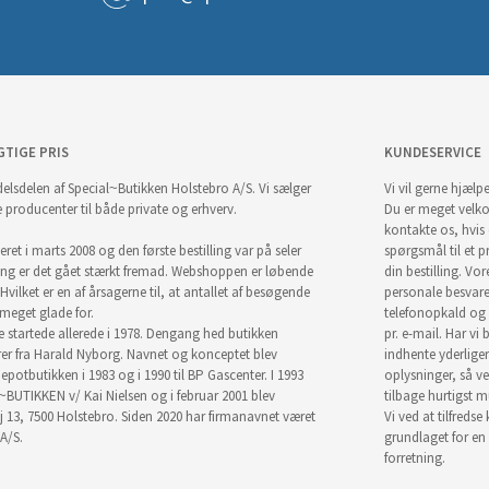
GTIGE PRIS
KUNDESERVICE
elsdelen af Special~Butikken Holstebro A/S. Vi sælger
Vi vil gerne hjælpe
e producenter til både private og erhverv.
Du er meget velk
kontakte os, hvis
ret i marts 2008 og den første bestilling var på seler
spørgsmål til et pr
ng er det gået stærkt fremad. Webshoppen er løbende
din bestilling. Vor
Hvilket er en af årsagerne til, at antallet af besøgende
personale besvar
i meget glade for.
telefonopkald og
startede allerede i 1978. Dengang hed butikken
pr. e-mail. Har vi 
r fra Harald Nyborg. Navnet og konceptet blev
indhente yderlige
epotbutikken i 1983 og i 1990 til BP Gascenter. I 1993
oplysninger, så ve
~BUTIKKEN v/ Kai Nielsen og i februar 2001 blev
tilbage hurtigst m
j 13, 7500 Holstebro. Siden 2020 har firmanavnet været
Vi ved at tilfredse
A/S.
grundlaget for en
forretning.