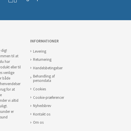
INFORMATIONER
 dig!
Levering
ommen til at
Returnering
 du har
odukt eller til
Handelsbetingelser
es venlige
Behandling af
er både
persondata
 henvendelser
Cookies
brug for at
re
Cookie-præferencer
nder vi altid
Nyhedsbrev
uligt.
 kunder er
Kontakt os
 sund
Om os