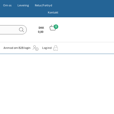
Om os
Levering
Retur/Fortryd
Kontakt
0
DKK
0,00
Anmod om B2B login
Log ind