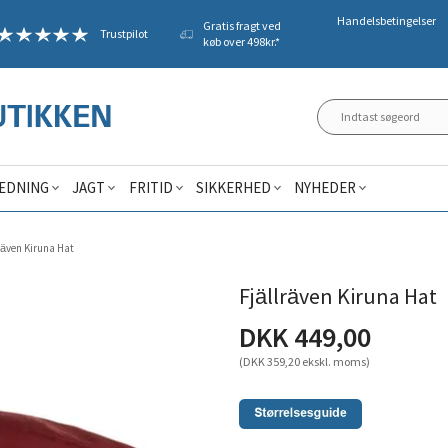
Handelsbetingelser
Gratis fragt ved
Trustpilot
køb over 498kr.*
ÆDNING
JAGT
FRITID
SIKKERHED
NYHEDER
räven Kiruna Hat
Fjällräven Kiruna Hat
DKK 449,00
(DKK 359,20 ekskl. moms)