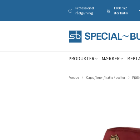
Professionel
1300 m2
rådgivning
stor butik
PRODUKTER
MÆRKER
BEKL
Forside
Caps / huer / hatte / bælter
Fjäll