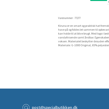
Varenummer:
77277
Kiruna er en smart og praktisk hat fremsti
have på og foldes let sammen til opbevari
kan holde til at blive brugt. Med logo i læ
vandafvisende samt åndbar. Egenskaber 
voksen. Materialet beskytter desuden effe
Materiale: G-1000 Original, 65% polyeste
post@specialbutikken.dk