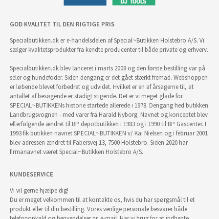
GOD KVALITET TIL DEN RIGTIGE PRIS
Specialbutikken.dk er e-handelsdelen af Special~Butikken Holstebro A/S. Vi
sælger kvalitetsprodukter fra kendte producenter til både private og erhverv.
Specialbutikken.dk blev lanceret i marts 2008 og den første bestilling var på
seler og hundefoder. Siden dengang er det gået stærkt fremad. Webshoppen
er løbende blevet forbedret og udvidet. Hvilket er en af årsagerne til, at
antallet af besøgende er stadigt stigende. Det er vi meget glade for.
SPECIAL~BUTIKKENs historie startede allerede i 1978. Dengang hed butikken
Landbrugsvognen - med varer fra Harald Nyborg. Navnet og konceptet blev
efterfølgende ændret til BP depotbutikken i 1983 og i 1990 til BP Gascenter. I
1993 fik butikken navnet SPECIAL~BUTIKKEN v/ Kai Nielsen og i februar 2001
blev adressen ændret til Fabersvej 13, 7500 Holstebro. Siden 2020 har
firmanavnet været Special~Butikken Holstebro A/S.
KUNDESERVICE
Vi vil gerne hjælpe dig!
Du er meget velkommen til at kontakte os, hvis du har spørgsmål til et
produkt eller til din bestilling. Vores venlige personale besvarer både
telefonopkald og henvendelser pr. e-mail. Har vi brug for at indhente