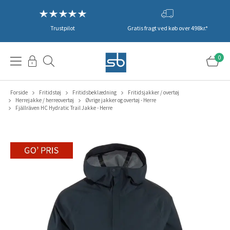
Trustpilot
Gratis fragt ved køb over 498kr.*
0
Forside
Fritidstøj
Fritidsbeklædning
Fritidsjakker / overtøj
Herrejakke / herreovertøj
Øvrige jakker og overtøj - Herre
Fjällräven HC Hydratic Trail Jakke - Herre