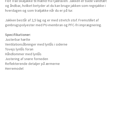
Flot Trail skaljakke til mænd fra Fjällräven. Jakken er både vandtæt
og åndbar, hvilket betyder at du kan bruge jakken som regnjakke i
hverdagen og som trailjakke når du er på tur.
Jakken består af 2,5 lag og er med stretch stof. Fremstillet af
genbrugspolyester med PU-membran og PFC-fri imprægnering.
Specifikationer:
Justerbar hætte
Ventilationsåbninger med lynlås i siderne
Tovejs lynlås foran
Håndlommer med lynlås
Justering af snøre forneden
Reflekterende detaljer på ærmerne
Herremodel