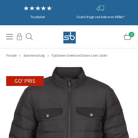
Trustpilot
Gratis fragt ved køb over 498kr.*
0
Forside
Sommerudsalg
Fjällräven Greenland Down Liner Jakke