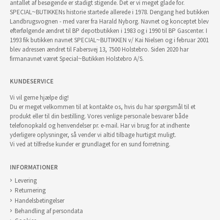
antallet af besøgende er stadigt stigende. Det er vi meget glade for.
SPECIAL~BUTIKKENs historie startede allerede i 1978. Dengang hed butikken
Landbrugsvognen - med varer fra Harald Nyborg. Navnet og konceptet blev
efterfølgende ændret til BP depotbutikken i 1983 og i 1990 til BP Gascenter. I
1993 fik butikken navnet SPECIAL~BUTIKKEN v/ Kai Nielsen og i februar 2001
blev adressen ændret til Fabersvej 13, 7500 Holstebro. Siden 2020 har
firmanavnet været Special~Butikken Holstebro A/S.
KUNDESERVICE
Vi vil gerne hjælpe dig!
Du er meget velkommen til at kontakte os, hvis du har spørgsmål til et
produkt eller til din bestilling. Vores venlige personale besvarer både
telefonopkald og henvendelser pr. e-mail. Har vi brug for at indhente
yderligere oplysninger, så vender vi altid tilbage hurtigst muligt.
Vi ved at tilfredse kunder er grundlaget for en sund forretning.
INFORMATIONER
Levering
Returnering
Handelsbetingelser
Behandling af persondata