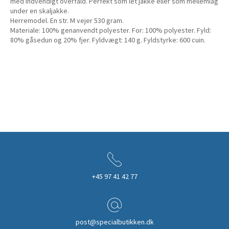
med indvendigt overfald. Perfekt som let jakke eller som mellemlag
under en skaljakke.
Herremodel. En str. M vejer 530 gram.
Materiale: 100% genanvendt polyester. For: 100% polyester. Fyld:
80% gåsedun og 20% fjer. Fyldvægt: 140 g. Fyldstyrke: 600 cuin.
+45 97 41 42 77
post@specialbutikken.dk