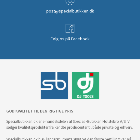
post@specialbutikken.dk
Følg os på Facebook
GOD KVALITET TIL DEN RIGTIGE PRIS
Specialbutikken.dk er e-handelsdelen af Special~Butikken Holstebro A/S. Vi
sælger kvalitetsprodukter fra kendte producenter til både private og erhverv.
Specialbutikken.dk blev lanceret i marts 2008 og den første bestilling var på