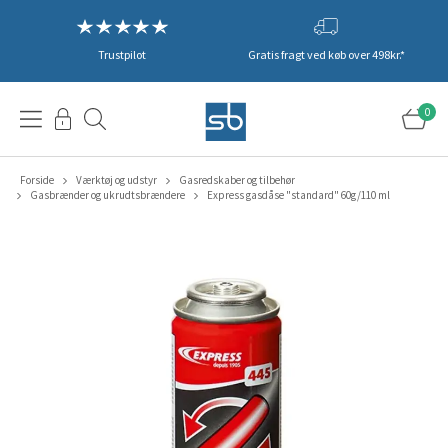
Trustpilot
Gratis fragt ved køb over 498kr.*
0
Forside
Værktøj og udstyr
Gasredskaber og tilbehør
Gasbrænder og ukrudtsbrændere
Express gasdåse "standard" 60g/110 ml