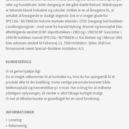
seler og hundefoder. Siden dengang er det gået stærkt fremad. Webshoppen
er løbende blevet forbedret og udvidet. Hvilket er en af årsagerne til, at
antallet af besøgende er stadigt stigende. Det er vi meget glade for.
SPECIAL~BUTIKKENs historie startede allerede i 1978. Dengang hed butikken
Landbrugsvognen - med varer fra Harald Nyborg. Navnet og konceptet blev
efterfølgende ændret til BP depotbutikken i 1983 og i 1990 til BP Gascenter. I
1993 fik butikken navnet SPECIAL~BUTIKKEN v/ Kai Nielsen og i februar 2001
blev adressen ændret til Fabersvej 13, 7500 Holstebro. Siden 2020 har
firmanavnet været Special~Butikken Holstebro A/S.
KUNDESERVICE
Vi vil gerne hjælpe dig!
Du er meget velkommen til at kontakte os, hvis du har spørgsmål til et
produkt eller til din bestilling. Vores venlige personale besvarer både
telefonopkald og henvendelser pr. e-mail. Har vi brug for at indhente
yderligere oplysninger, så vender vi altid tilbage hurtigst muligt.
Vi ved at tilfredse kunder er grundlaget for en sund forretning.
INFORMATIONER
Levering
Returnering