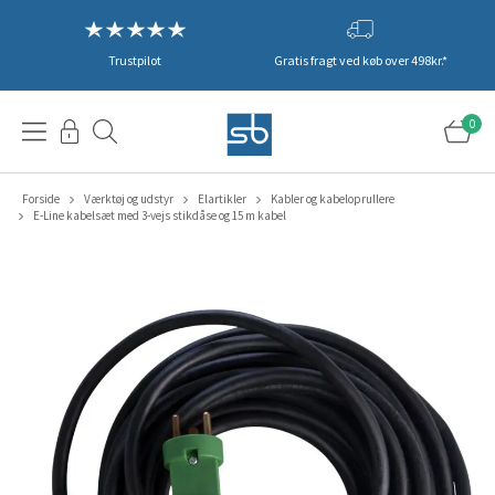
Trustpilot
Gratis fragt ved køb over 498kr.*
0
Forside
Værktøj og udstyr
Elartikler
Kabler og kabeloprullere
E-Line kabelsæt med 3-vejs stikdåse og 15 m kabel