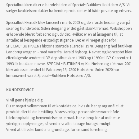
Specialbutikken.dk er e-handelsdelen af Special~Butikken Holstebro A/S. Vi
sælger kvalitetsprodukter fra kendte producenter til både private og erhverv.
Specialbutikken.dk blev lanceret i marts 2008 og den første bestilling var på
seler og hundefoder. Siden dengang er det gået stærkt fremad. Webshoppen
er løbende blevet forbedret og udvidet. Hvilket er en af årsagerne til, at
antallet af besøgende er stadigt stigende. Det er vi meget glade for.
SPECIAL~BUTIKKENs historie startede allerede i 1978. Dengang hed butikken
Landbrugsvognen - med varer fra Harald Nyborg. Navnet og konceptet blev
efterfølgende ændret til BP depotbutikken i 1983 og i 1990 til BP Gascenter. I
1993 fik butikken navnet SPECIAL~BUTIKKEN v/ Kai Nielsen og i februar 2001
blev adressen ændret til Fabersvej 13, 7500 Holstebro. Siden 2020 har
firmanavnet været Special~Butikken Holstebro A/S.
KUNDESERVICE
Vi vil gerne hjælpe dig!
Du er meget velkommen til at kontakte os, hvis du har spørgsmål til et
produkt eller til din bestilling. Vores venlige personale besvarer både
telefonopkald og henvendelser pr. e-mail. Har vi brug for at indhente
yderligere oplysninger, så vender vi altid tilbage hurtigst muligt.
Vi ved at tilfredse kunder er grundlaget for en sund forretning.