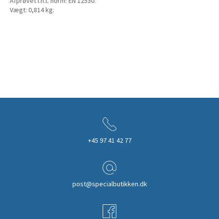
Afprøvet i.h.t. norm: EN 12530.
Vægt: 0,814 kg.
+45 97 41 42 77
post@specialbutikken.dk