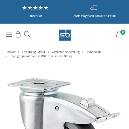
Trustpilot
Gratis fragt ved køb over 498kr.*
0
Forside
Værktøj og udstyr
Værkstedsindretning
Transporthjul
Drejeligt hjul m/ bremse Ø100 mm - maks. 100 kg