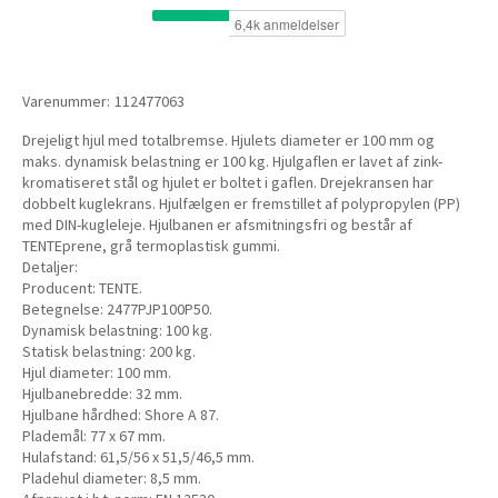
Varenummer:
112477063
Drejeligt hjul med totalbremse. Hjulets diameter er 100 mm og
maks. dynamisk belastning er 100 kg. Hjulgaflen er lavet af zink-
kromatiseret stål og hjulet er boltet i gaflen. Drejekransen har
dobbelt kuglekrans. Hjulfælgen er fremstillet af polypropylen (PP)
med DIN-kugleleje. Hjulbanen er afsmitningsfri og består af
TENTEprene, grå termoplastisk gummi.
Detaljer:
Producent: TENTE.
Betegnelse: 2477PJP100P50.
Dynamisk belastning: 100 kg.
Statisk belastning: 200 kg.
Hjul diameter: 100 mm.
Hjulbanebredde: 32 mm.
Hjulbane hårdhed: Shore A 87.
Plademål: 77 x 67 mm.
Hulafstand: 61,5/56 x 51,5/46,5 mm.
Pladehul diameter: 8,5 mm.