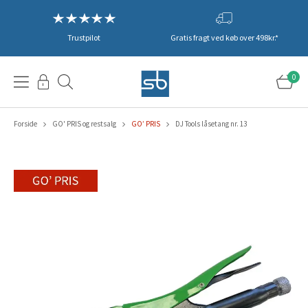
Trustpilot
Gratis fragt ved køb over 498kr.*
0
Forside
GO' PRIS og restsalg
GO’ PRIS
DJ Tools låsetang nr. 13