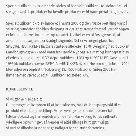
Specialbutikken.dk er e-handelsdelen af Special~Butikken Holstebro A/S. Vi
sælger kvalitetsprodukter fra kendte producenter til både private og erhverv.
Specialbutikken.dk blev lanceret i marts 2008 og den første bestilling var på
seler og hundefoder. Siden dengang er det gået stærkt fremad. Webshoppen
er løbende blevet forbedret og udvidet. Hvilket er en af årsagerne til, at
antallet af besøgende er stadigt stigende. Det er vi meget glade for.
SPECIAL~BUTIKKENs historie startede allerede i 1978. Dengang hed butikken
Landbrugsvognen - med varer fra Harald Nyborg. Navnet og konceptet blev
efterfølgende ændret til BP depotbutikken i 1983 og i 1990 til BP Gascenter. I
1993 fik butikken navnet SPECIAL~BUTIKKEN v/ Kai Nielsen og i februar 2001
blev adressen ændret til Fabersvej 13, 7500 Holstebro. Siden 2020 har
firmanavnet været Special~Butikken Holstebro A/S.
KUNDESERVICE
Vi vil gerne hjælpe dig!
Du er meget velkommen til at kontakte os, hvis du har spørgsmål til et
produkt eller til din bestilling. Vores venlige personale besvarer både
telefonopkald og henvendelser pr. e-mail. Har vi brug for at indhente
yderligere oplysninger, så vender vi altid tilbage hurtigst muligt.
Vi ved at tilfredse kunder er grundlaget for en sund forretning.