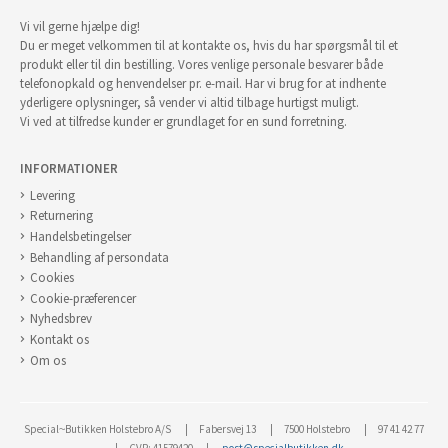
Vi vil gerne hjælpe dig!
Du er meget velkommen til at kontakte os, hvis du har spørgsmål til et
produkt eller til din bestilling. Vores venlige personale besvarer både
telefonopkald og henvendelser pr. e-mail. Har vi brug for at indhente
yderligere oplysninger, så vender vi altid tilbage hurtigst muligt.
Vi ved at tilfredse kunder er grundlaget for en sund forretning.
INFORMATIONER
Levering
Returnering
Handelsbetingelser
Behandling af persondata
Cookies
Cookie-præferencer
Nyhedsbrev
Kontakt os
Om os
Special~Butikken Holstebro A/S
Fabersvej 13
7500 Holstebro
97 41 42 77