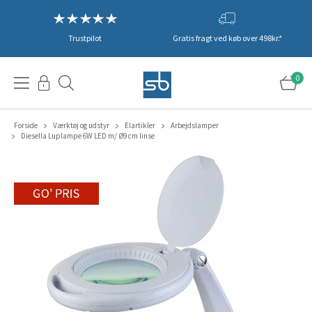
Trustpilot
Gratis fragt ved køb over 498kr.*
0
Forside
Værktøj og udstyr
Elartikler
Arbejdslamper
Diesella Luplampe 6W LED m/ Ø9 cm linse