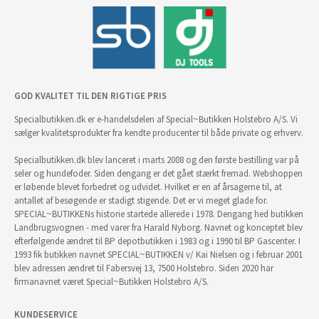
GOD KVALITET TIL DEN RIGTIGE PRIS
Specialbutikken.dk er e-handelsdelen af Special~Butikken Holstebro A/S. Vi
sælger kvalitetsprodukter fra kendte producenter til både private og erhverv.
Specialbutikken.dk blev lanceret i marts 2008 og den første bestilling var på
seler og hundefoder. Siden dengang er det gået stærkt fremad. Webshoppen
er løbende blevet forbedret og udvidet. Hvilket er en af årsagerne til, at
antallet af besøgende er stadigt stigende. Det er vi meget glade for.
SPECIAL~BUTIKKENs historie startede allerede i 1978. Dengang hed butikken
Landbrugsvognen - med varer fra Harald Nyborg. Navnet og konceptet blev
efterfølgende ændret til BP depotbutikken i 1983 og i 1990 til BP Gascenter. I
1993 fik butikken navnet SPECIAL~BUTIKKEN v/ Kai Nielsen og i februar 2001
blev adressen ændret til Fabersvej 13, 7500 Holstebro. Siden 2020 har
firmanavnet været Special~Butikken Holstebro A/S.
KUNDESERVICE