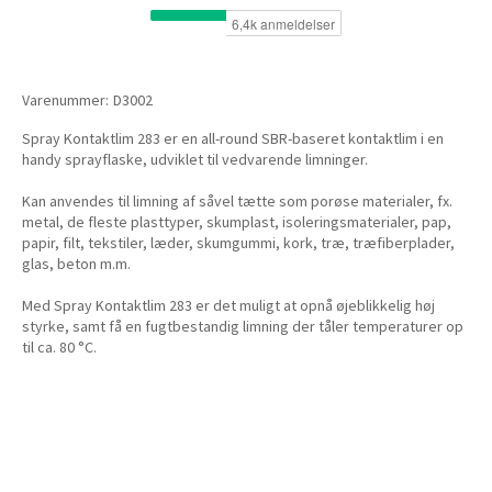
Varenummer:
D3002
Spray Kontaktlim 283 er en all-round SBR-baseret kontaktlim i en
handy sprayflaske, udviklet til vedvarende limninger.
Kan anvendes til limning af såvel tætte som porøse materialer, fx.
metal, de fleste plasttyper, skumplast, isoleringsmaterialer, pap,
papir, filt, tekstiler, læder, skumgummi, kork, træ, træfiberplader,
glas, beton m.m.
Med Spray Kontaktlim 283 er det muligt at opnå øjeblikkelig høj
styrke, samt få en fugtbestandig limning der tåler temperaturer op
til ca. 80 °C.