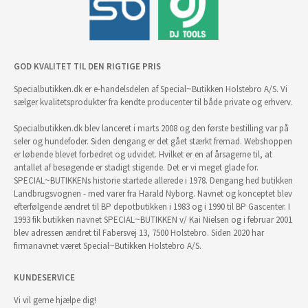
GOD KVALITET TIL DEN RIGTIGE PRIS
Specialbutikken.dk er e-handelsdelen af Special~Butikken Holstebro A/S. Vi
sælger kvalitetsprodukter fra kendte producenter til både private og erhverv.
Specialbutikken.dk blev lanceret i marts 2008 og den første bestilling var på
seler og hundefoder. Siden dengang er det gået stærkt fremad. Webshoppen
er løbende blevet forbedret og udvidet. Hvilket er en af årsagerne til, at
antallet af besøgende er stadigt stigende. Det er vi meget glade for.
SPECIAL~BUTIKKENs historie startede allerede i 1978. Dengang hed butikken
Landbrugsvognen - med varer fra Harald Nyborg. Navnet og konceptet blev
efterfølgende ændret til BP depotbutikken i 1983 og i 1990 til BP Gascenter. I
1993 fik butikken navnet SPECIAL~BUTIKKEN v/ Kai Nielsen og i februar 2001
blev adressen ændret til Fabersvej 13, 7500 Holstebro. Siden 2020 har
firmanavnet været Special~Butikken Holstebro A/S.
KUNDESERVICE
Vi vil gerne hjælpe dig!