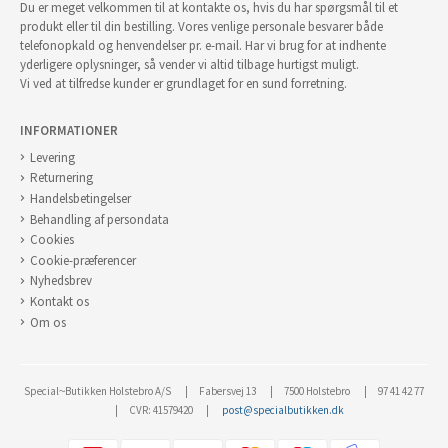
Du er meget velkommen til at kontakte os, hvis du har spørgsmål til et
produkt eller til din bestilling. Vores venlige personale besvarer både
telefonopkald og henvendelser pr. e-mail. Har vi brug for at indhente
yderligere oplysninger, så vender vi altid tilbage hurtigst muligt.
Vi ved at tilfredse kunder er grundlaget for en sund forretning.
INFORMATIONER
Levering
Returnering
Handelsbetingelser
Behandling af persondata
Cookies
Cookie-præferencer
Nyhedsbrev
Kontakt os
Om os
Special~Butikken Holstebro A/S
Fabersvej 13
7500 Holstebro
97 41 42 77
CVR: 41579420
post@specialbutikken.dk