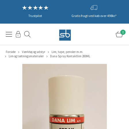
Trustpilot
Gratis fragt ved køb over 498kr.*
0
Forside
Værktøj og udstyr
Lim, tape, pensler m.m.
Lim og tætningsmaterialer
Dana Spray Kontaktlim 200ML