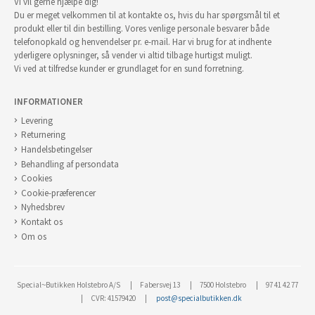
Vi vil gerne hjælpe dig!
Du er meget velkommen til at kontakte os, hvis du har spørgsmål til et
produkt eller til din bestilling. Vores venlige personale besvarer både
telefonopkald og henvendelser pr. e-mail. Har vi brug for at indhente
yderligere oplysninger, så vender vi altid tilbage hurtigst muligt.
Vi ved at tilfredse kunder er grundlaget for en sund forretning.
INFORMATIONER
Levering
Returnering
Handelsbetingelser
Behandling af persondata
Cookies
Cookie-præferencer
Nyhedsbrev
Kontakt os
Om os
Special~Butikken Holstebro A/S
Fabersvej 13
7500 Holstebro
97 41 42 77
CVR: 41579420
post@specialbutikken.dk