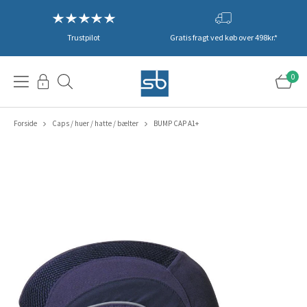
Trustpilot
Gratis fragt ved køb over 498kr.*
0
Forside
Caps / huer / hatte / bælter
BUMP CAP A1+