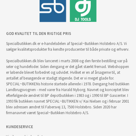
GOD KVALITET TIL DEN RIGTIGE PRIS
Specialbutikken.dk er e-handelsdelen af Special~Butikken Holstebro A/S. Vi
sælger kvalitetsprodukter fra kendte producenter til både private og erhverv.
Specialbutikken.dk blev lanceret i marts 2008 og den første bestilling var på
seler og hundefoder. Siden dengang er det gået stærkt fremad. Webshoppen
er løbende blevet forbedret og udvidet. Hvilket er en af årsagerne til, at
antallet af besøgende er stadigt stigende. Det er vi meget glade for.
SPECIAL~BUTIKKENs historie startede allerede i 1978. Dengang hed butikken
Landbrugsvognen - med varer fra Harald Nyborg. Navnet og konceptet blev
efterfølgende ændret til BP depotbutikken i 1983 og i 1990 til BP Gascenter. I
1993 fik butikken navnet SPECIAL~BUTIKKEN v/ Kai Nielsen og i februar 2001
blev adressen ændret til Fabersvej 13, 7500 Holstebro. Siden 2020 har
firmanavnet været Special~Butikken Holstebro A/S.
KUNDESERVICE