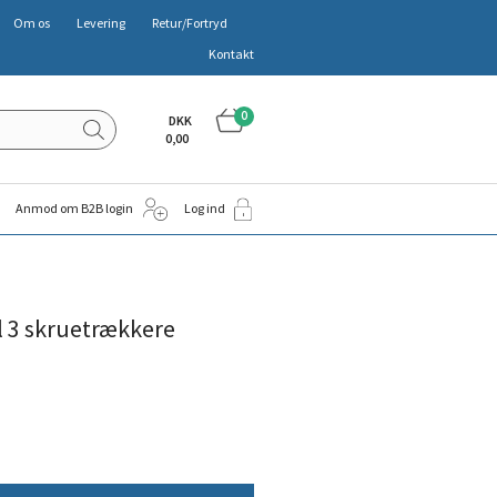
Om os
Levering
Retur/Fortryd
Kontakt
0
DKK
0,00
Anmod om B2B login
Log ind
l 3 skruetrækkere