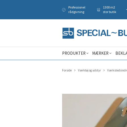
Professionel
1300 m2
rådgivning
stor butik
PRODUKTER
MÆRKER
BEKL
Forside
Værktøj og udstyr
Værkstedsindr