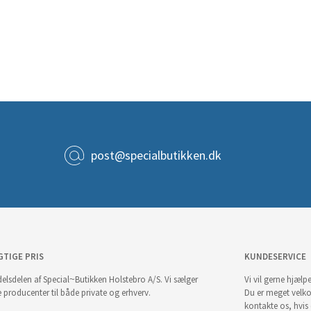
post@specialbutikken.dk
GTIGE PRIS
KUNDESERVICE
elsdelen af Special~Butikken Holstebro A/S. Vi sælger
Vi vil gerne hjælpe
e producenter til både private og erhverv.
Du er meget velk
kontakte os, hvis