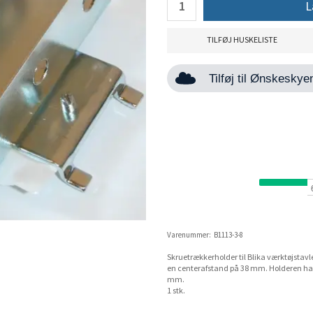
L
TILFØJ HUSKELISTE
Tilføj til Ønskesky
Varenummer:
B1113-3-8
Skruetrækkerholder til Blika værktøjstavle
en centerafstand på 38 mm. Holderen har 
mm.
1 stk.