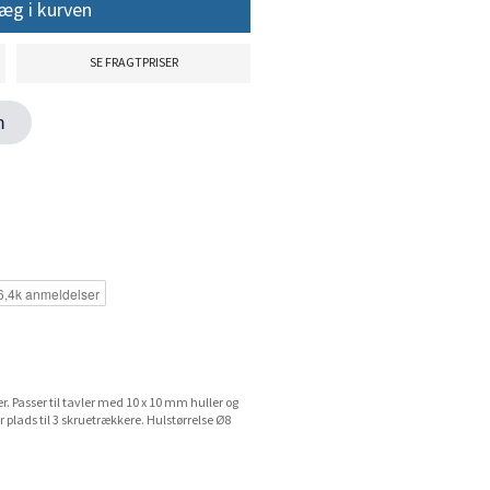
æg i kurven
SE FRAGTPRISER
en
r. Passer til tavler med 10 x 10 mm huller og
plads til 3 skruetrækkere. Hulstørrelse Ø8