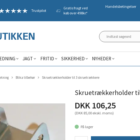
Handelsbetingelser
Gratis fragt ved
Trustpilot
køb over 498kr.*
ÆDNING
JAGT
FRITID
SIKKERHED
NYHEDER
etning
Blika tilbehør
Skruetrækkerholder til 3 skruetrækkere
Skruetrækkerholder ti
DKK 106,25
(DKK 85,00 ekskl. moms)
På lager