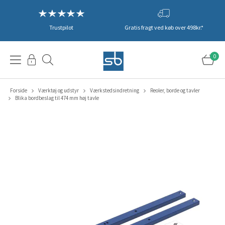
Trustpilot
Gratis fragt ved køb over 498kr.*
0
Forside
Værktøj og udstyr
Værkstedsindretning
Reoler, borde og tavler
Blika bordbeslag til 474 mm høj tavle