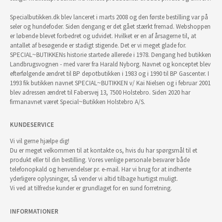
Specialbutikken.dk blev lanceret i marts 2008 og den første bestilling var på
seler og hundefoder. Siden dengang er det gået stærkt fremad. Webshoppen
er løbende blevet forbedret og udvidet. Hvilket er en af årsagerne til, at
antallet af besøgende er stadigt stigende. Det er vi meget glade for.
SPECIAL~BUTIKKENs historie startede allerede i 1978. Dengang hed butikken
Landbrugsvognen - med varer fra Harald Nyborg. Navnet og konceptet blev
efterfølgende ændret til BP depotbutikken i 1983 og i 1990 til BP Gascenter. I
1993 fik butikken navnet SPECIAL~BUTIKKEN v/ Kai Nielsen og i februar 2001
blev adressen ændret til Fabersvej 13, 7500 Holstebro. Siden 2020 har
firmanavnet været Special~Butikken Holstebro A/S.
KUNDESERVICE
Vi vil gerne hjælpe dig!
Du er meget velkommen til at kontakte os, hvis du har spørgsmål til et
produkt eller til din bestilling. Vores venlige personale besvarer både
telefonopkald og henvendelser pr. e-mail. Har vi brug for at indhente
yderligere oplysninger, så vender vi altid tilbage hurtigst muligt.
Vi ved at tilfredse kunder er grundlaget for en sund forretning.
INFORMATIONER