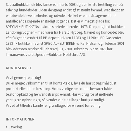
Specialbutikken.dk blev lanceret i marts 2008 og den første bestilling var på
seler og hundefoder. Siden dengang er det gået stærkt fremad. Webshoppen
er løbende blevet forbedret og udvidet. Hvilket er en af årsagerne til, at
antallet af besøgende er stadigt stigende. Det er vi meget glade for.
SPECIAL~BUTIKKENs historie startede allerede i 1978. Dengang hed butikken
Landbrugsvognen - med varer fra Harald Nyborg. Navnet og konceptet blev
efterfølgende ændret til BP depotbutikken i 1983 og i 1990 til BP Gascenter. I
1993 fik butikken navnet SPECIAL~BUTIKKEN v/ Kai Nielsen og i februar 2001
blev adressen ændret til Fabersvej 13, 7500 Holstebro. Siden 2020 har
firmanavnet været Special~Butikken Holstebro A/S.
KUNDESERVICE
Vi vil gerne hjælpe dig!
Du er meget velkommen til at kontakte os, hvis du har spørgsmål til et
produkt eller til din bestilling. Vores venlige personale besvarer både
telefonopkald og henvendelser pr. e-mail. Har vi brug for at indhente
yderligere oplysninger, så vender vi altid tilbage hurtigst muligt.
Vi ved at tilfredse kunder er grundlaget for en sund forretning.
INFORMATIONER
Levering