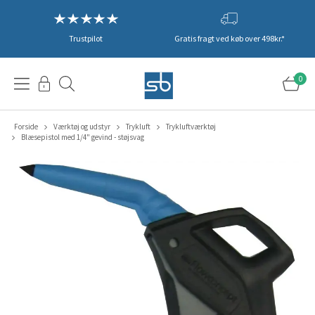
Trustpilot
Gratis fragt ved køb over 498kr.*
0
Forside
Værktøj og udstyr
Trykluft
Trykluftværktøj
Blæsepistol med 1/4" gevind - støjsvag