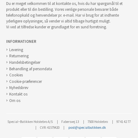
Du er meget velkommen til at kontakte os, hvis du har spørgsmål til et
produkt eller til din bestilling. Vores venlige personale besvarer både
telefonopkald og henvendelser pr. e-mail. Har vi brug for at indhente
yderligere oplysninger, så vender vi altid tilbage hurtigst muligt.
Vi ved at tilfredse kunder er grundlaget for en sund forretning.
INFORMATIONER
Levering
Returnering
Handelsbetingelser
Behandling af persondata
Cookies
Cookie-præferencer
Nyhedsbrev
Kontakt os
Om os
Special~Butikken Holstebro A/S
Fabersvej 13
7500 Holstebro
97 41 42 77
CVR: 41579420
post@specialbutikken.dk