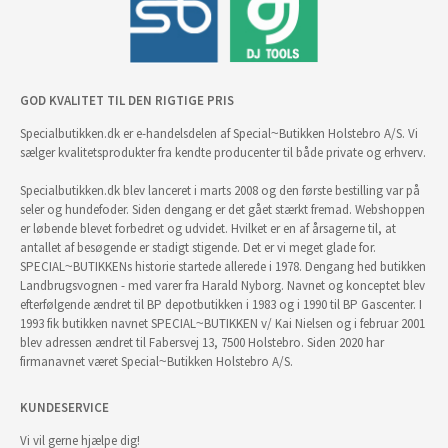
GOD KVALITET TIL DEN RIGTIGE PRIS
Specialbutikken.dk er e-handelsdelen af Special~Butikken Holstebro A/S. Vi
sælger kvalitetsprodukter fra kendte producenter til både private og erhverv.
Specialbutikken.dk blev lanceret i marts 2008 og den første bestilling var på
seler og hundefoder. Siden dengang er det gået stærkt fremad. Webshoppen
er løbende blevet forbedret og udvidet. Hvilket er en af årsagerne til, at
antallet af besøgende er stadigt stigende. Det er vi meget glade for.
SPECIAL~BUTIKKENs historie startede allerede i 1978. Dengang hed butikken
Landbrugsvognen - med varer fra Harald Nyborg. Navnet og konceptet blev
efterfølgende ændret til BP depotbutikken i 1983 og i 1990 til BP Gascenter. I
1993 fik butikken navnet SPECIAL~BUTIKKEN v/ Kai Nielsen og i februar 2001
blev adressen ændret til Fabersvej 13, 7500 Holstebro. Siden 2020 har
firmanavnet været Special~Butikken Holstebro A/S.
KUNDESERVICE
Vi vil gerne hjælpe dig!