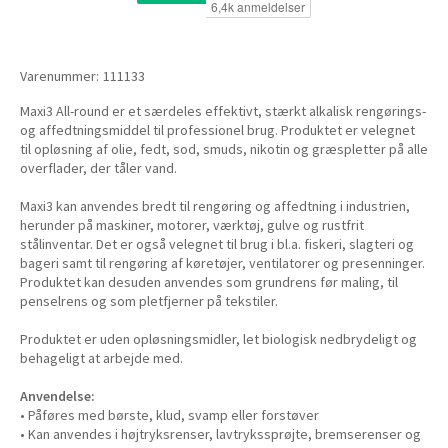
Varenummer:
111133
Maxi3 All-round er et særdeles effektivt, stærkt alkalisk rengørings-
og affedtningsmiddel til professionel brug. Produktet er velegnet
til opløsning af olie, fedt, sod, smuds, nikotin og græspletter på alle
overflader, der tåler vand.
Maxi3 kan anvendes bredt til rengøring og affedtning i industrien,
herunder på maskiner, motorer, værktøj, gulve og rustfrit
stålinventar. Det er også velegnet til brug i bl.a. fiskeri, slagteri og
bageri samt til rengøring af køretøjer, ventilatorer og presenninger.
Produktet kan desuden anvendes som grundrens før maling, til
penselrens og som pletfjerner på tekstiler.
Produktet er uden opløsningsmidler, let biologisk nedbrydeligt og
behageligt at arbejde med.
Anvendelse:
• Påføres med børste, klud, svamp eller forstøver
• Kan anvendes i højtryksrenser, lavtrykssprøjte, bremserenser og