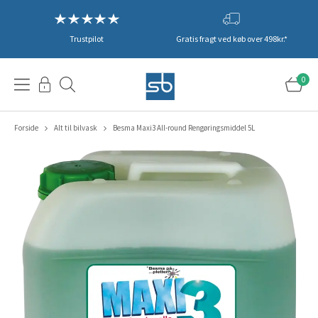
Trustpilot
Gratis fragt ved køb over 498kr.*
0
Forside
Alt til bilvask
Besma Maxi3 All-round Rengøringsmiddel 5L