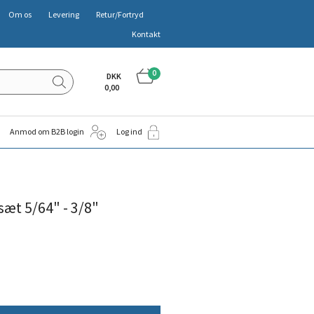
Om os
Levering
Retur/Fortryd
Kontakt
0
DKK
0,00
Anmod om B2B login
Log ind
sæt 5/64" - 3/8"