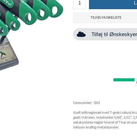
L
TILFØJ HUSKELISTE
Tilføj til Ønskesky
Varenummer:
3163
Godt stiftnøglesæt med T-greb i robust kva
godt i hånden. Indeholder 5/64", 3/32", 1/8",
sekskantede nøgler hvoraf af 7 har en pra
Inklusiv kraftig metalstander.