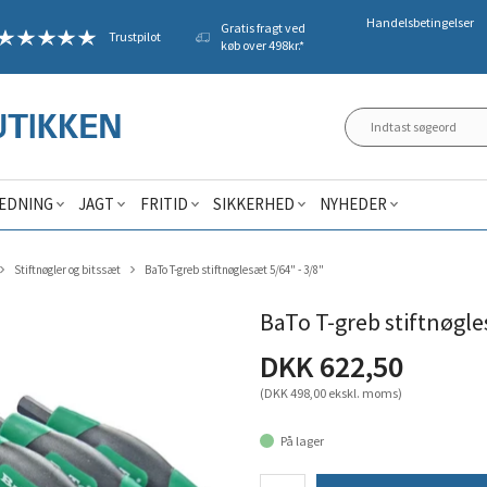
Handelsbetingelser
Gratis fragt ved
Trustpilot
køb over 498kr.*
ÆDNING
JAGT
FRITID
SIKKERHED
NYHEDER
Stiftnøgler og bitssæt
BaTo T-greb stiftnøglesæt 5/64" - 3/8"
BaTo T-greb stiftnøgle
DKK 622,50
(DKK 498,00 ekskl. moms)
På lager