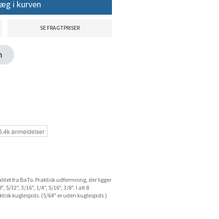
æg i kurven
SE FRAGTPRISER
en
litet fra BaTo. Praktisk udformning, der ligger
 5/32", 3/16", 1/4", 5/16", 3/8". I alt 8
ktisk kuglespids. (5/64" er uden kuglespids.)