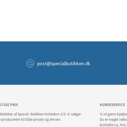
post@specialbutikken.dk
GTIGE PRIS
KUNDESERVICE
elsdelen af Special~Butikken Holstebro A/S. Vi sælger
Vi vil gerne hjælpe
e producenter til både private og erhverv.
Du er meget velk
kontakte os, hvis