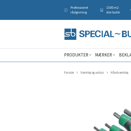
Professionel
1300 m2
rådgivning
stor butik
PRODUKTER
MÆRKER
BEKL
Forside
Værktøj og udstyr
Håndværktøj