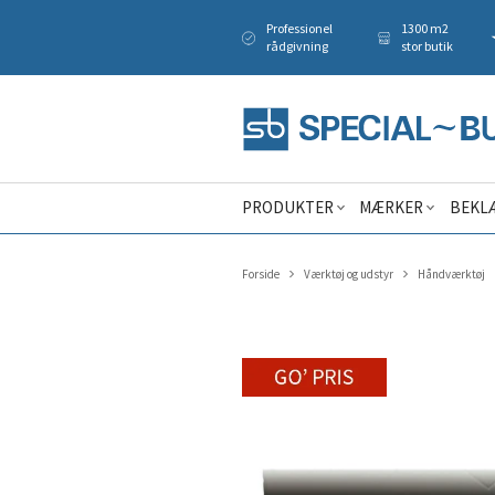
Professionel
1300 m2
rådgivning
stor butik
PRODUKTER
MÆRKER
BEKL
Forside
Værktøj og udstyr
Håndværktøj