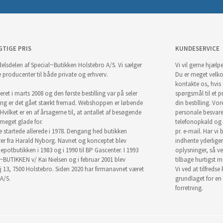
GTIGE PRIS
KUNDESERVICE
elsdelen af Special~Butikken Holstebro A/S. Vi sælger
Vi vil gerne hjælpe
e producenter til både private og erhverv.
Du er meget velk
kontakte os, hvis
ret i marts 2008 og den første bestilling var på seler
spørgsmål til et pr
ng er det gået stærkt fremad. Webshoppen er løbende
din bestilling. Vor
Hvilket er en af årsagerne til, at antallet af besøgende
personale besvar
i meget glade for.
telefonopkald og
startede allerede i 1978. Dengang hed butikken
pr. e-mail. Har vi 
r fra Harald Nyborg. Navnet og konceptet blev
indhente yderlige
epotbutikken i 1983 og i 1990 til BP Gascenter. I 1993
oplysninger, så ve
~BUTIKKEN v/ Kai Nielsen og i februar 2001 blev
tilbage hurtigst m
j 13, 7500 Holstebro. Siden 2020 har firmanavnet været
Vi ved at tilfredse
A/S.
grundlaget for en
forretning.