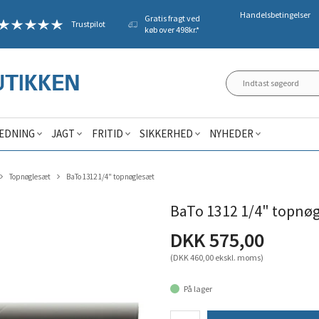
Handelsbetingelser
Gratis fragt ved
Trustpilot
køb over 498kr.*
ÆDNING
JAGT
FRITID
SIKKERHED
NYHEDER
Topnøglesæt
BaTo 1312 1/4" topnøglesæt
BaTo 1312 1/4" topnø
DKK 575,00
(DKK 460,00 ekskl. moms)
På lager