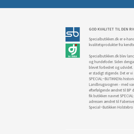
GOD KVALITET TIL DEN RI
Specialbutikken.dk er e-hand
kvalitetsprodukter fra kendt
Specialbutikken.dk blev lance
og hundefoder. Siden denga
blevet forbedret og udvidet. 
er stadigt stigende. Det er v
SPECIAL~BUTIKKENs historie 
Landbrugsvognen - med vare
efterfølgende ændret til BP d
fik butikken navnet SPECIAL
adressen ændret til Fabersve
Special~Butikken Holstebro 