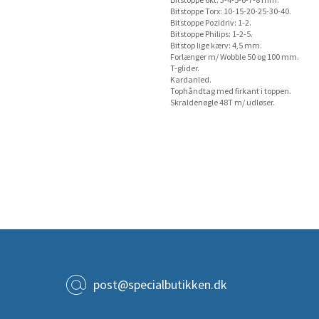
Bitstoppe 6kt: 3-4-5-6-7-8 mm.
Bitstoppe Torx: 10-15-20-25-30-40.
Bitstoppe Pozidriv: 1-2.
Bitstoppe Philips: 1-2-5.
Bitstop lige kærv: 4,5 mm.
Forlænger m/ Wobble 50 og 100 mm.
T-glider.
Kardanled.
Tophåndtag med firkant i toppen.
Skraldenøgle 48T m/ udløser.
post@specialbutikken.dk