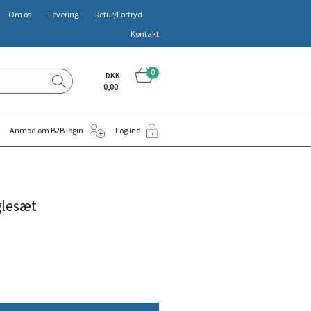
Om os
Levering
Retur/Fortryd
Kontakt
0
DKK
0,00
Anmod om B2B login
Log ind
glesæt