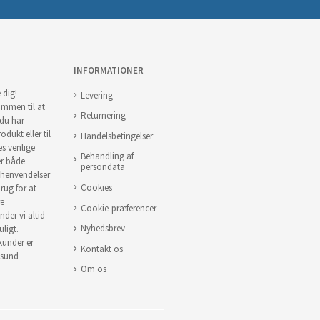
INFORMATIONER
 dig!
Levering
ommen til at
Returnering
 du har
odukt eller til
Handelsbetingelser
es venlige
Behandling af
er både
persondata
 henvendelser
Cookies
brug for at
re
Cookie-præferencer
nder vi altid
Nyhedsbrev
uligt.
 kunder er
Kontakt os
 sund
Om os