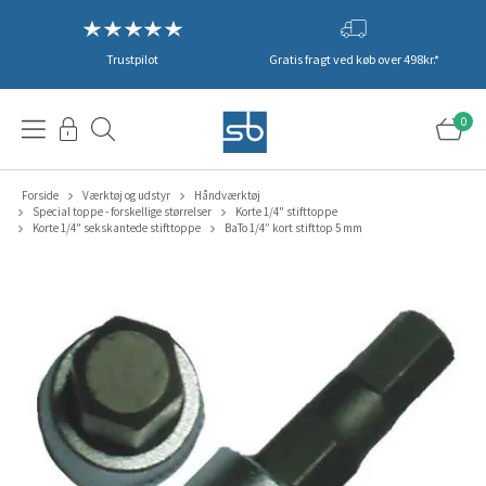
Trustpilot
Gratis fragt ved køb over 498kr.*
0
Forside
Værktøj og udstyr
Håndværktøj
Special toppe - forskellige størrelser
Korte 1/4" stifttoppe
Korte 1/4" sekskantede stifttoppe
BaTo 1/4” kort stifttop 5 mm