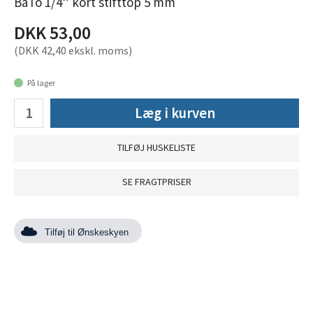
BaTo 1/4” kort stifttop 5 mm
DKK 53,00
(DKK 42,40 ekskl. moms)
På lager
Læg i kurven
TILFØJ HUSKELISTE
SE FRAGTPRISER
Tilføj til Ønskeskyen