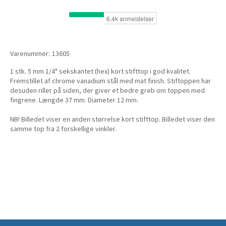
Varenummer:
13605
1 stk. 5 mm 1/4" sekskantet (hex) kort stifttop i god kvalitet.
Fremstillet af chrome vanadium stål med mat finish. Stiftoppen har
desuden riller på siden, der giver et bedre greb om toppen med
fingrene. Længde 37 mm. Diameter 12 mm.
NB! Billedet viser en anden størrelse kort stifttop. Billedet viser den
samme top fra 2 forskellige vinkler.