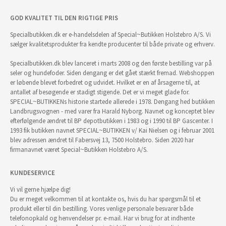
GOD KVALITET TIL DEN RIGTIGE PRIS
Specialbutikken.dk er e-handelsdelen af Special~Butikken Holstebro A/S. Vi
sælger kvalitetsprodukter fra kendte producenter til både private og erhverv.
Specialbutikken.dk blev lanceret i marts 2008 og den første bestilling var på
seler og hundefoder. Siden dengang er det gået stærkt fremad. Webshoppen
er løbende blevet forbedret og udvidet. Hvilket er en af årsagerne til, at
antallet af besøgende er stadigt stigende. Det er vi meget glade for.
SPECIAL~BUTIKKENs historie startede allerede i 1978. Dengang hed butikken
Landbrugsvognen - med varer fra Harald Nyborg. Navnet og konceptet blev
efterfølgende ændret til BP depotbutikken i 1983 og i 1990 til BP Gascenter. I
1993 fik butikken navnet SPECIAL~BUTIKKEN v/ Kai Nielsen og i februar 2001
blev adressen ændret til Fabersvej 13, 7500 Holstebro. Siden 2020 har
firmanavnet været Special~Butikken Holstebro A/S.
KUNDESERVICE
Vi vil gerne hjælpe dig!
Du er meget velkommen til at kontakte os, hvis du har spørgsmål til et
produkt eller til din bestilling. Vores venlige personale besvarer både
telefonopkald og henvendelser pr. e-mail. Har vi brug for at indhente