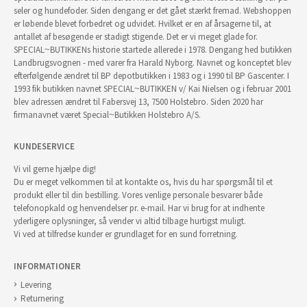
seler og hundefoder. Siden dengang er det gået stærkt fremad. Webshoppen
er løbende blevet forbedret og udvidet. Hvilket er en af årsagerne til, at
antallet af besøgende er stadigt stigende. Det er vi meget glade for.
SPECIAL~BUTIKKENs historie startede allerede i 1978. Dengang hed butikken
Landbrugsvognen - med varer fra Harald Nyborg. Navnet og konceptet blev
efterfølgende ændret til BP depotbutikken i 1983 og i 1990 til BP Gascenter. I
1993 fik butikken navnet SPECIAL~BUTIKKEN v/ Kai Nielsen og i februar 2001
blev adressen ændret til Fabersvej 13, 7500 Holstebro. Siden 2020 har
firmanavnet været Special~Butikken Holstebro A/S.
KUNDESERVICE
Vi vil gerne hjælpe dig!
Du er meget velkommen til at kontakte os, hvis du har spørgsmål til et
produkt eller til din bestilling. Vores venlige personale besvarer både
telefonopkald og henvendelser pr. e-mail. Har vi brug for at indhente
yderligere oplysninger, så vender vi altid tilbage hurtigst muligt.
Vi ved at tilfredse kunder er grundlaget for en sund forretning.
INFORMATIONER
Levering
Returnering