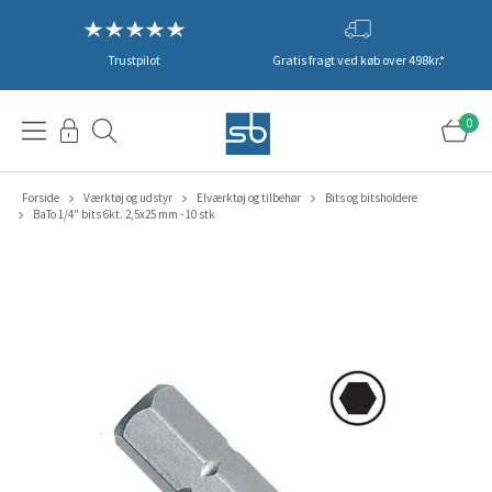
Trustpilot
Gratis fragt ved køb over 498kr.*
0
Forside
Værktøj og udstyr
Elværktøj og tilbehør
Bits og bitsholdere
BaTo 1/4" bits 6kt. 2,5x25 mm - 10 stk