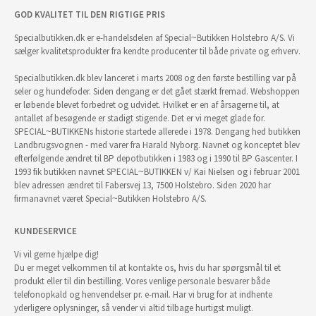
GOD KVALITET TIL DEN RIGTIGE PRIS
Specialbutikken.dk er e-handelsdelen af Special~Butikken Holstebro A/S. Vi
sælger kvalitetsprodukter fra kendte producenter til både private og erhverv.
Specialbutikken.dk blev lanceret i marts 2008 og den første bestilling var på
seler og hundefoder. Siden dengang er det gået stærkt fremad. Webshoppen
er løbende blevet forbedret og udvidet. Hvilket er en af årsagerne til, at
antallet af besøgende er stadigt stigende. Det er vi meget glade for.
SPECIAL~BUTIKKENs historie startede allerede i 1978. Dengang hed butikken
Landbrugsvognen - med varer fra Harald Nyborg. Navnet og konceptet blev
efterfølgende ændret til BP depotbutikken i 1983 og i 1990 til BP Gascenter. I
1993 fik butikken navnet SPECIAL~BUTIKKEN v/ Kai Nielsen og i februar 2001
blev adressen ændret til Fabersvej 13, 7500 Holstebro. Siden 2020 har
firmanavnet været Special~Butikken Holstebro A/S.
KUNDESERVICE
Vi vil gerne hjælpe dig!
Du er meget velkommen til at kontakte os, hvis du har spørgsmål til et
produkt eller til din bestilling. Vores venlige personale besvarer både
telefonopkald og henvendelser pr. e-mail. Har vi brug for at indhente
yderligere oplysninger, så vender vi altid tilbage hurtigst muligt.