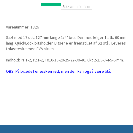
Varenummer:
1826
Sæt med 17 stk. 127 mm lange 1/4" bits. Der medfølger 1 stk. 60 mm
lang QuickLock bitsholder. Bitsene er fremstillet af S2 stål. Leveres
i plastæske med EVA-skum.
Indhold: PH1-2, PZ1-2, TX10-15-20-25-27-30-40, 6kt 2-2,5-3-4-5-6 mm.
OBS! På billedet er æsken rød, men den kan også være blå.