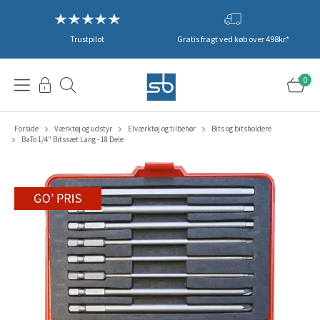
Trustpilot
Gratis fragt ved køb over 498kr.*
0
Forside
Værktøj og udstyr
Elværktøj og tilbehør
Bits og bitsholdere
BaTo 1/4" Bitssæt Lang - 18 Dele