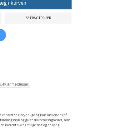
æg i kurven
SE FRAGTPRISER
m er næsten ubrydelige og kan anvendes på
tilføringstryk og giver skærehastigheder, som
n korrekt sikres et lige snit og en lang