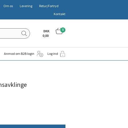
Om os
Levering
Retur/Fortryd
Kontakt
0
DKK
0,00
Anmod om B2B login
Log ind
nsavklinge