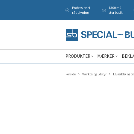
Professionel
1300 m2
rådgivning
stor butik
PRODUKTER
MÆRKER
BEKL
Forside
Værktøj og udstyr
Elværktøj og ti