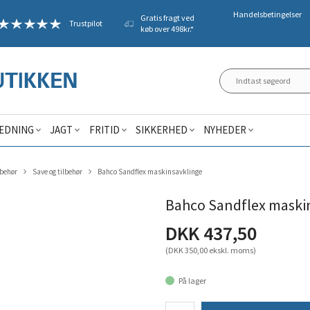
Handelsbetingelser
Gratis fragt ved
Trustpilot
køb over 498kr.*
ÆDNING
JAGT
FRITID
SIKKERHED
NYHEDER
lbehør
Save og tilbehør
Bahco Sandflex maskinsavklinge
Bahco Sandflex maski
DKK 437,50
(DKK 350,00 ekskl. moms)
På lager