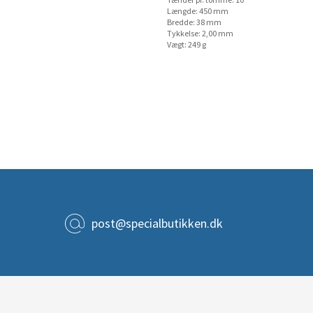
Tænder pr. tomme: 10
Længde: 450 mm
Bredde: 38 mm
Tykkelse: 2,00 mm
Vægt: 249 g
post@specialbutikken.dk