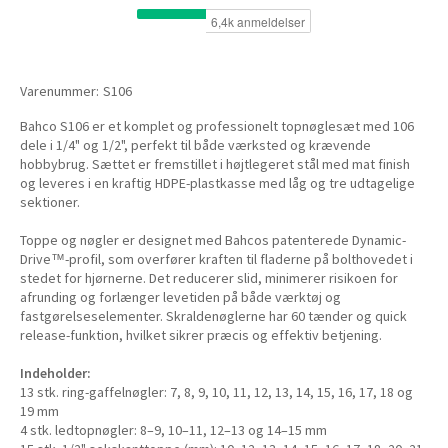
Varenummer:
S106
Bahco S106 er et komplet og professionelt topnøglesæt med 106
dele i 1/4" og 1/2", perfekt til både værksted og krævende
hobbybrug. Sættet er fremstillet i højtlegeret stål med mat finish
og leveres i en kraftig HDPE-plastkasse med låg og tre udtagelige
sektioner.
Toppe og nøgler er designet med Bahcos patenterede Dynamic-
Drive™-profil, som overfører kraften til fladerne på bolthovedet i
stedet for hjørnerne. Det reducerer slid, minimerer risikoen for
afrunding og forlænger levetiden på både værktøj og
fastgørelseselementer. Skraldenøglerne har 60 tænder og quick
release-funktion, hvilket sikrer præcis og effektiv betjening.
Indeholder:
13 stk. ring-gaffelnøgler: 7, 8, 9, 10, 11, 12, 13, 14, 15, 16, 17, 18 og
19 mm
4 stk. ledtopnøgler: 8–9, 10–11, 12–13 og 14–15 mm