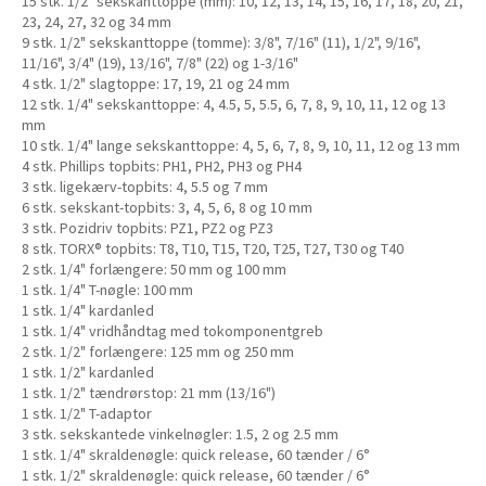
15 stk. 1/2" sekskanttoppe (mm): 10, 12, 13, 14, 15, 16, 17, 18, 20, 21,
23, 24, 27, 32 og 34 mm
9 stk. 1/2" sekskanttoppe (tomme): 3/8", 7/16" (11), 1/2", 9/16",
11/16", 3/4" (19), 13/16", 7/8" (22) og 1-3/16"
4 stk. 1/2" slagtoppe: 17, 19, 21 og 24 mm
12 stk. 1/4" sekskanttoppe: 4, 4.5, 5, 5.5, 6, 7, 8, 9, 10, 11, 12 og 13
mm
10 stk. 1/4" lange sekskanttoppe: 4, 5, 6, 7, 8, 9, 10, 11, 12 og 13 mm
4 stk. Phillips topbits: PH1, PH2, PH3 og PH4
3 stk. ligekærv-topbits: 4, 5.5 og 7 mm
6 stk. sekskant-topbits: 3, 4, 5, 6, 8 og 10 mm
3 stk. Pozidriv topbits: PZ1, PZ2 og PZ3
8 stk. TORX® topbits: T8, T10, T15, T20, T25, T27, T30 og T40
2 stk. 1/4" forlængere: 50 mm og 100 mm
1 stk. 1/4" T-nøgle: 100 mm
1 stk. 1/4" kardanled
1 stk. 1/4" vridhåndtag med tokomponentgreb
2 stk. 1/2" forlængere: 125 mm og 250 mm
1 stk. 1/2" kardanled
1 stk. 1/2" tændrørstop: 21 mm (13/16")
1 stk. 1/2" T-adaptor
3 stk. sekskantede vinkelnøgler: 1.5, 2 og 2.5 mm
1 stk. 1/4" skraldenøgle: quick release, 60 tænder / 6°
1 stk. 1/2" skraldenøgle: quick release, 60 tænder / 6°