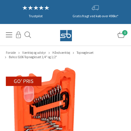
Trustpilot
Gratis fragt ved køb over 498kr.*
0
Forside
Værktøj og udstyr
Håndværktøj
Topnøglesæt
Bahco S106 Topnøglesæt 1/4" og 1/2"