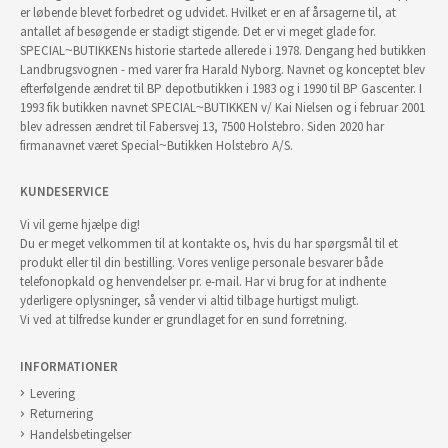
er løbende blevet forbedret og udvidet. Hvilket er en af årsagerne til, at
antallet af besøgende er stadigt stigende. Det er vi meget glade for.
SPECIAL~BUTIKKENs historie startede allerede i 1978. Dengang hed butikken
Landbrugsvognen - med varer fra Harald Nyborg. Navnet og konceptet blev
efterfølgende ændret til BP depotbutikken i 1983 og i 1990 til BP Gascenter. I
1993 fik butikken navnet SPECIAL~BUTIKKEN v/ Kai Nielsen og i februar 2001
blev adressen ændret til Fabersvej 13, 7500 Holstebro. Siden 2020 har
firmanavnet været Special~Butikken Holstebro A/S.
KUNDESERVICE
Vi vil gerne hjælpe dig!
Du er meget velkommen til at kontakte os, hvis du har spørgsmål til et
produkt eller til din bestilling. Vores venlige personale besvarer både
telefonopkald og henvendelser pr. e-mail. Har vi brug for at indhente
yderligere oplysninger, så vender vi altid tilbage hurtigst muligt.
Vi ved at tilfredse kunder er grundlaget for en sund forretning.
INFORMATIONER
Levering
Returnering
Handelsbetingelser