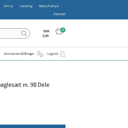
Om os
Levering
Retur/Fortryd
Kontakt
0
DKK
0,00
Anmod om B2B login
Log ind
øglesæt m. 98 Dele