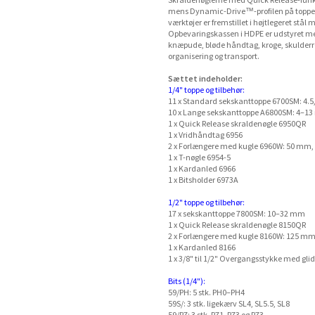
Skraldenøglerne med Quick Release-funktio
mens Dynamic-Drive™-profilen på toppe og
værktøjer er fremstillet i højtlegeret stå
Opbevaringskassen i HDPE er udstyret m
knæpude, bløde håndtag, kroge, skulderr
organisering og transport.
Sættet indeholder:
1/4" toppe og tilbehør:
11 x Standard sekskanttoppe 6700SM: 4.5, 5.
10 x Lange sekskanttoppe A6800SM: 4–1
1 x Quick Release skraldenøgle 6950QR
1 x Vridhåndtag 6956
2 x Forlængere med kugle 6960W: 50 mm
1 x T-nøgle 6954-5
1 x Kardanled 6966
1 x Bitsholder 6973A
1/2" toppe og tilbehør:
17 x sekskanttoppe 7800SM: 10–32 mm
1 x Quick Release skraldenøgle 8150QR
2 x Forlængere med kugle 8160W: 125 m
1 x Kardanled 8166
1 x 3/8" til 1/2" Overgangsstykke med gl
Bits (1/4"):
59/PH: 5 stk. PH0–PH4
59S/: 3 stk. ligekærv SL4, SL5.5, SL8