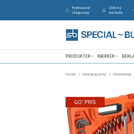
Professionel
1300 m2
rådgivning
stor butik
PRODUKTER
MÆRKER
BEKL
Forside
Værktøj og udstyr
Håndværktøj