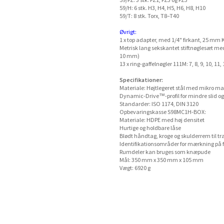
59/PZ: 3 stk. PZ1, PZ3 og PZ3
59/H: 6 stk. H3, H4, H5, H6, H8, H10
59/T: 8 stk. Torx, T8–T40
Øvrigt:
1 x top adapter, med 1/4" firkant, 25 mm
Metrisk lang sekskantet stiftnøglesæt med ku
10 mm)
13 x ring-gaffelnøgler 111M: 7, 8, 9, 10, 11,
Specifikationer:
Materiale: Højtlegeret stål med mikro mat
Dynamic-Drive™-profil for mindre slid og
Standarder: ISO 1174, DIN 3120
Opbevaringskasse S98MC1H-BOX:
Materiale: HDPE med høj densitet
Hurtige og holdbare låse
Blødt håndtag, kroge og skulderrem til tr
Identifikationsområder for mærkning på f
Rumdeler kan bruges som knæpude
Mål: 350 mm x 350 mm x 105 mm
Vægt: 6920 g