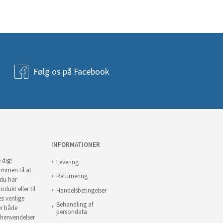
Følg os på Facebook
INFORMATIONER
 dig!
Levering
ommen til at
Returnering
 du har
odukt eller til
Handelsbetingelser
es venlige
Behandling af
er både
persondata
 henvendelser