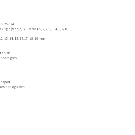
 K6625-1/4
gle (9 dele, BE-9770: 1.5, 2, 2.5, 3, 4, 5, 6, 8,
 12, 13, 14, 15, 16,17, 18, 19 mm
 finish
 bedre greb
ansport
orsiden og siden