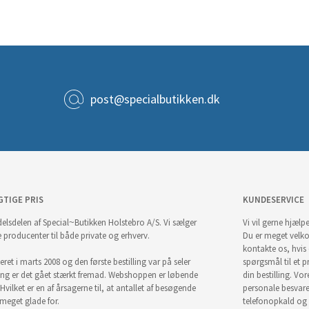
post@specialbutikken.dk
GTIGE PRIS
KUNDESERVICE
elsdelen af Special~Butikken Holstebro A/S. Vi sælger
Vi vil gerne hjælpe
e producenter til både private og erhverv.
Du er meget velk
kontakte os, hvis
ret i marts 2008 og den første bestilling var på seler
spørgsmål til et pr
ng er det gået stærkt fremad. Webshoppen er løbende
din bestilling. Vor
Hvilket er en af årsagerne til, at antallet af besøgende
personale besvar
i meget glade for.
telefonopkald og