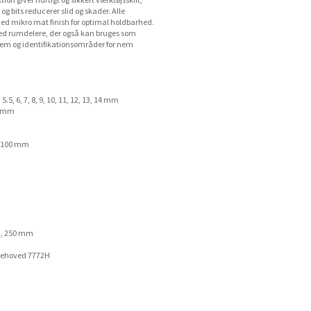
n giver hurtigt og sikkert værktøjsskift,
 bits reducerer slid og skader. Alle
l med mikro mat finish for optimal holdbarhed.
ed rumdelere, der også kan bruges som
em og identifikationsområder for nem
5, 6, 7, 8, 9, 10, 11, 12, 13, 14 mm
3 mm
, 100 mm
m, 250 mm
idehoved 7772H