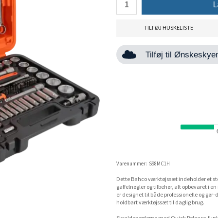
L
TILFØJ HUSKELISTE
Tilføj til Ønskesky
Varenummer:
S98MC1H
Dette Bahco værktøjssæt indeholder et stor
gaffelnøgler og tilbehør, alt opbevaret i 
er designet til både professionelle og gør-
holdbart værktøjssæt til daglig brug.