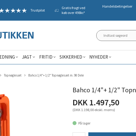
Handelsbetingelser
Gratis fragt ved
Trustpilot
køb over 498kr.*
ÆDNING
JAGT
FRITID
SIKKERHED
NYHEDER
Topnøglesæt
Bahco 1/4"+ 1/2" Topnøglesæt m. 98 Dele
Bahco 1/4"+ 1/2" Topn
DKK 1.497,50
(DKK 1.198,00 ekskl. moms)
På lager