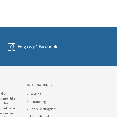
Følg os på Facebook
INFORMATIONER
 dig!
Levering
ommen til at
Returnering
 du har
odukt eller til
Handelsbetingelser
es venlige
Behandling af