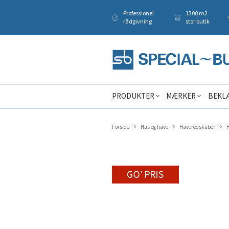
Professionel
1300 m2
rådgivning
stor butik
PRODUKTER
MÆRKER
BEKL
Forside
Hus og have
Haveredskaber