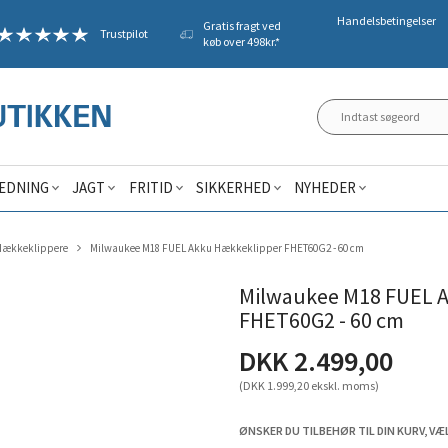
Handelsbetingelser
Gratis fragt ved
Trustpilot
køb over 498kr.*
ÆDNING
JAGT
FRITID
SIKKERHED
NYHEDER
Hækkeklippere
Milwaukee M18 FUEL Akku Hækkeklipper FHET60G2 - 60 cm
Milwaukee M18 FUEL 
FHET60G2 - 60 cm
DKK 2.499,00
(DKK 1.999,20 ekskl. moms)
ØNSKER DU TILBEHØR TIL DIN KURV, VÆ