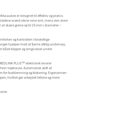
ilwaukee er designet til effektiv og præcis
ltslebne sværd sikrer rene snit, mens den store
at skære grene op til 25 mm i diameter –
mforten og kontrollen i forskellige
nger hjælper med at fjerne afklip undervejs,
 både klipper og omgivelser under
REDLINK PLUS™ elektronik leverer
hed i topklasse. Automatisk skift af
en for fastklemning og blokering. Ergonomien
ppen, hvilket gør arbejdet lettere og mere
rier.