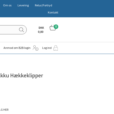
Om os
Levering
Retur/Fortryd
Kontakt
0
DKK
0,00
Anmod om B2B login
Log ind
Akku Hækkeklipper
LG HER