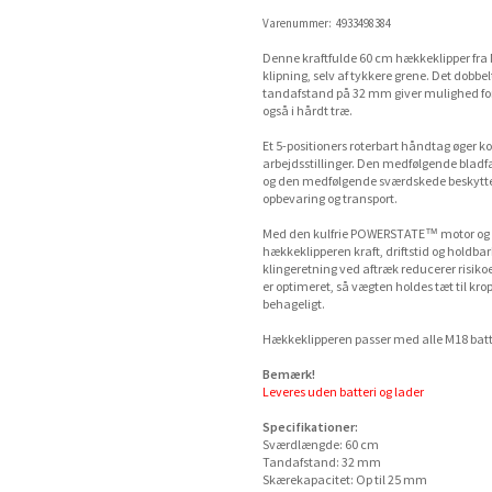
Varenummer:
4933498384
Denne kraftfulde 60 cm hækkeklipper fra M
klipning, selv af tykkere grene. Det dobbe
tandafstand på 32 mm giver mulighed for 
også i hårdt træ.
Et 5-positioners roterbart håndtag øger ko
arbejdsstillinger. Den medfølgende bladfa
og den medfølgende sværdskede beskytter
opbevaring og transport.
Med den kulfrie POWERSTATE™ motor og 
hækkeklipperen kraft, driftstid og holdbar
klingeretning ved aftræk reducerer risiko
er optimeret, så vægten holdes tæt til kro
behageligt.
Hækkeklipperen passer med alle M18 batte
Bemærk!
Leveres uden batteri og lader
Specifikationer:
Sværdlængde: 60 cm
Tandafstand: 32 mm
Skærekapacitet: Op til 25 mm