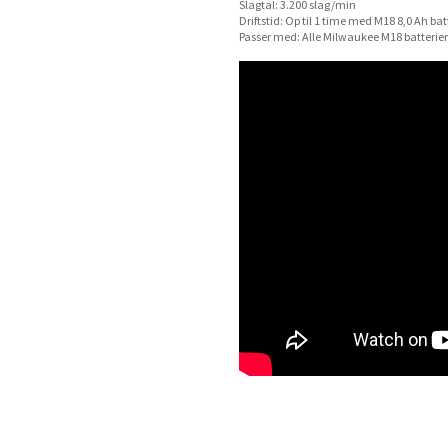
Slagtal: 3.200 slag/min
Driftstid: Op til 1 time med M18 8,0 Ah bat
Passer med: Alle Milwaukee M18 batterier