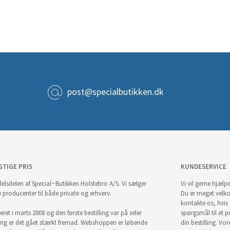
post@specialbutikken.dk
GTIGE PRIS
KUNDESERVICE
elsdelen af Special~Butikken Holstebro A/S. Vi sælger
Vi vil gerne hjælpe
e producenter til både private og erhverv.
Du er meget velk
kontakte os, hvis
ret i marts 2008 og den første bestilling var på seler
spørgsmål til et pr
ng er det gået stærkt fremad. Webshoppen er løbende
din bestilling. Vor