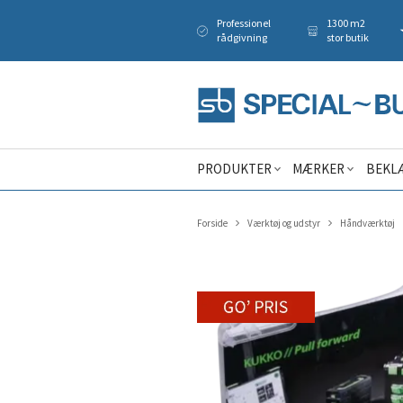
Professionel
1300 m2
rådgivning
stor butik
PRODUKTER
MÆRKER
BEKL
Forside
Værktøj og udstyr
Håndværktøj