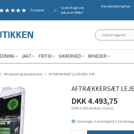
Handelsbetingelser
Gratis fragt ved
Trustpilot
køb over 498kr.*
ÆDNING
JAGT
FRITID
SIKKERHED
NYHEDER
Aftrækkere og lejeadskillere
AFTRÆKKERSÆT LEJER INDV. 8-40
AFTRÆKKERSÆT LEJER
DKK 4.493,75
(DKK 3.595,00 ekskl. moms)
Fjernlager / Leveringstid 3-5 hverdag