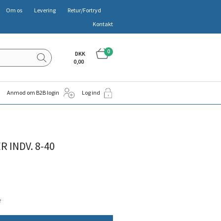
Om os
Levering
Retur/Fortryd
Kontakt
0
DKK
0,00
Anmod om B2B login
Log ind
 INDV. 8-40
e