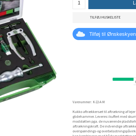
L
TILFØJ HUSKELISTE
Tilføj til Ønskeskyen
Varenummer:
K-22-A-M
Kukko aftrækkersæt til aftrækning af leje
glidehammer. Leveres i kuffert med skum
modstøtten pga. de nuværende pladsforh
aftrækningskraft. De indvendige aftrækk
overspændings-og overbelastningspåvirk