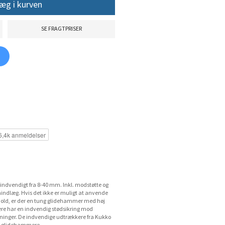
æg i kurven
SE FRAGTPRISER
r indvendigt fra 8-40 mm. Inkl. modstøtte og
indlæg. Hvis det ikke er muligt at anvende
old, er der en tung glidehammer med høj
ere har en indvendig stødsikring mod
ninger. De indvendige udtrækkere fra Kukko