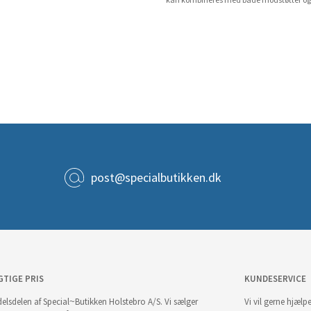
kan kombineres med både modstøtter o
post@specialbutikken.dk
GTIGE PRIS
KUNDESERVICE
elsdelen af Special~Butikken Holstebro A/S. Vi sælger
Vi vil gerne hjælpe